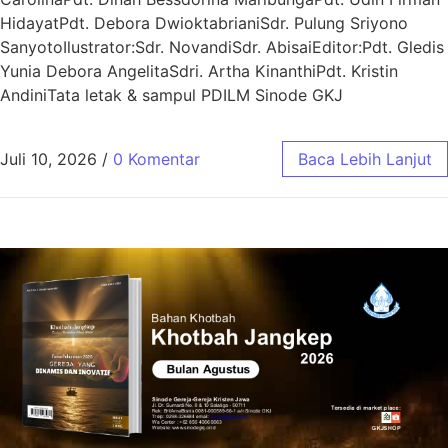
HidayatPdt. Debora DwioktabrianiSdr. Pulung Sriyono
SanyotoIlustrator:Sdr. NovandiSdr. AbisaiEditor:Pdt. Gledis
Yunia Debora AngelitaSdri. Artha KinanthiPdt. Kristin
AndiniTata letak & sampul PDILM Sinode GKJ
Juli 10, 2026
/
0 Komentar
Baca Lebih Lanjut