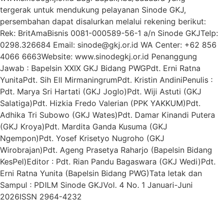
tergerak untuk mendukung pelayanan Sinode GKJ,
persembahan dapat disalurkan melalui rekening berikut:
Rek: BritAmaBisnis 0081-000589-56-1 a/n Sinode GKJTelp:
0298.326684 Email: sinode@gkj.or.id WA Center: +62 856
4066 6663Website: www.sinodegkj.or.id Penanggung
Jawab : Bapelsin XXIX GKJ Bidang PWGPdt. Erni Ratna
YunitaPdt. Sih Ell MirmaningrumPdt. Kristin AndiniPenulis :
Pdt. Marya Sri Hartati (GKJ Joglo)Pdt. Wiji Astuti (GKJ
Salatiga)Pdt. Hizkia Fredo Valerian (PPK YAKKUM)Pdt.
Adhika Tri Subowo (GKJ Wates)Pdt. Damar Kinandi Putera
(GKJ Kroya)Pdt. Mardita Ganda Kusuma (GKJ
Ngempon)Pdt. Yosef Krisetyo Nugroho (GKJ
Wirobrajan)Pdt. Ageng Prasetya Raharjo (Bapelsin Bidang
KesPel)Editor : Pdt. Rian Pandu Bagaswara (GKJ Wedi)Pdt.
Erni Ratna Yunita (Bapelsin Bidang PWG)Tata letak dan
Sampul : PDILM Sinode GKJVol. 4 No. 1 Januari-Juni
2026ISSN 2964-4232