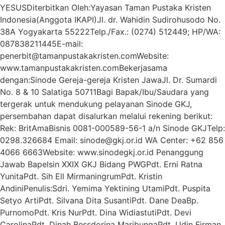
YESUSDiterbitkan Oleh:Yayasan Taman Pustaka Kristen
Indonesia(Anggota IKAPI)Jl. dr. Wahidin Sudirohusodo No.
38A Yogyakarta 55222Telp./Fax.: (0274) 512449; HP/WA:
087838211445E-mail:
penerbit@tamanpustakakristen.comWebsite:
www.tamanpustakakristen.comBekerjasama
dengan:Sinode Gereja-gereja Kristen JawaJl. Dr. Sumardi
No. 8 & 10 Salatiga 50711Bagi Bapak/Ibu/Saudara yang
tergerak untuk mendukung pelayanan Sinode GKJ,
persembahan dapat disalurkan melalui rekening berikut:
Rek: BritAmaBisnis 0081-000589-56-1 a/n Sinode GKJTelp:
0298.326684 Email: sinode@gkj.or.id WA Center: +62 856
4066 6663Website: www.sinodegkj.or.id Penanggung
Jawab Bapelsin XXIX GKJ Bidang PWGPdt. Erni Ratna
YunitaPdt. Sih Ell MirmaningrumPdt. Kristin
AndiniPenulis:Sdri. Yemima Yektining UtamiPdt. Puspita
Setyo ArtiPdt. Silvana Dita SusantiPdt. Dane DeaBp.
PurnomoPdt. Kris NurPdt. Dina WidiastutiPdt. Devi
CarolinaPdt. Dinah Bessdorina MaribungaPdt. Udin Firman