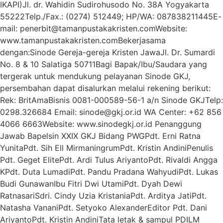
IKAPI)Jl. dr. Wahidin Sudirohusodo No. 38A Yogyakarta
55222Telp./Fax.: (0274) 512449; HP/WA: 087838211445E-
mail: penerbit@tamanpustakakristen.comWebsite:
www.tamanpustakakristen.comBekerjasama
dengan:Sinode Gereja-gereja Kristen JawaJl. Dr. Sumardi
No. 8 & 10 Salatiga 50711Bagi Bapak/Ibu/Saudara yang
tergerak untuk mendukung pelayanan Sinode GKJ,
persembahan dapat disalurkan melalui rekening berikut:
Rek: BritAmaBisnis 0081-000589-56-1 a/n Sinode GKJTelp:
0298.326684 Email: sinode@gkj.or.id WA Center: +62 856
4066 6663Website: www.sinodegkj.or.id Penanggung
Jawab Bapelsin XXIX GKJ Bidang PWGPdt. Erni Ratna
YunitaPdt. Sih Ell MirmaningrumPdt. Kristin AndiniPenulis
Pdt. Geget ElitePdt. Ardi Tulus AriyantoPdt. Rivaldi Angga
KPdt. Duta LumadiPdt. Pandu Pradana WahyudiPdt. Lukas
Budi GunawanIbu Fitri Dwi UtamiPdt. Dyah Dewi
RatnasariSdri. Cindy Uzia KristaniaPdt. Arditya JatiPdt.
Natasha VananiPdt. Setyoko AlexanderEditor Pdt. Dani
AriyantoPdt. Kristin AndiniTata letak & sampul PDILM