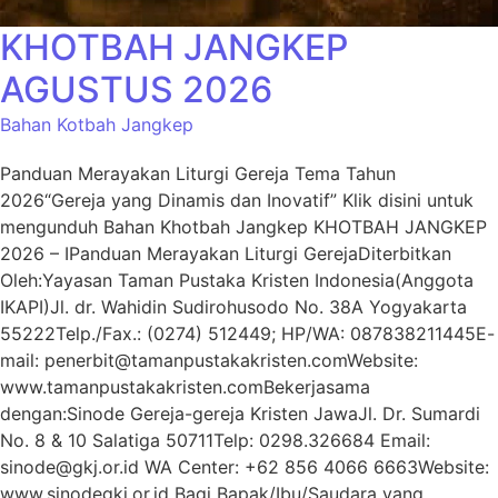
KHOTBAH JANGKEP
AGUSTUS 2026
Bahan Kotbah Jangkep
Panduan Merayakan Liturgi Gereja Tema Tahun
2026“Gereja yang Dinamis dan Inovatif” Klik disini untuk
mengunduh Bahan Khotbah Jangkep KHOTBAH JANGKEP
2026 – IPanduan Merayakan Liturgi GerejaDiterbitkan
Oleh:Yayasan Taman Pustaka Kristen Indonesia(Anggota
IKAPI)Jl. dr. Wahidin Sudirohusodo No. 38A Yogyakarta
55222Telp./Fax.: (0274) 512449; HP/WA: 087838211445E-
mail: penerbit@tamanpustakakristen.comWebsite:
www.tamanpustakakristen.comBekerjasama
dengan:Sinode Gereja-gereja Kristen JawaJl. Dr. Sumardi
No. 8 & 10 Salatiga 50711Telp: 0298.326684 Email:
sinode@gkj.or.id WA Center: +62 856 4066 6663Website:
www.sinodegkj.or.id Bagi Bapak/Ibu/Saudara yang