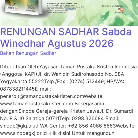
RENUNGAN SADHAR Sabda
Winedhar Agustus 2026
Bahan Renungan Sadhar
Diterbitkan Oleh:Yayasan Taman Pustaka Kristen Indonesia
(Anggota IKAPI)Jl. dr. Wahidin Sudirohusodo No. 38A
Yogyakarta 55222Telp./Fax.: (0274) 512449; HP/WA:
087838211445E-mail:
penerbit@tamanpustakakristen.comWebsite:
www.tamanpustakakristen.com Bekerjasama
dengan:Sinode Gereja-gereja Kristen JawaJl. Dr. Sumardi
No. 8 & 10 Salatiga 50711Telp: 0298.326684 Email:
sinode@gkj.or.id WA Center: +62 856 4066 6663Website:
www.sinodegkj.or.id Klik disini Untuk mengunduh