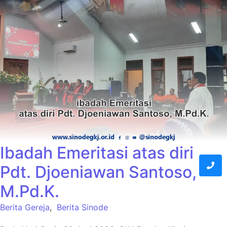
Ibadah Emeritasi atas diri
Pdt. Djoeniawan Santoso,
M.Pd.K.
Berita Gereja
,
Berita Sinode