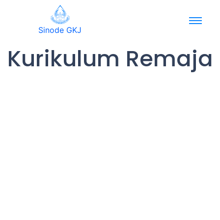
Sinode GKJ
Kurikulum Remaja
Bahan Kurikulum Remaja Agustus 2026
Juli 9, 2026
/
No Comments
Tema Tahun 2026“Gereja yang Dinamis dan Inovatif” Klik disini