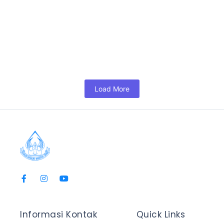
KURIKULUM REMAJA DESEMBER 2025
November 10, 2025
/
No Comments
KURIKULUM REMAJA Aku Tumbuh Bersama Yesus Tema
Tahun 2025 Gereja yang Berdoa dan Bekerja Klik disini untuk
mengunduh KATA PENGANTAR...
Read More
Load More
Informasi Kontak
Quick Links