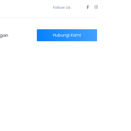
Follow Us:
ngan
Hubungi Kami