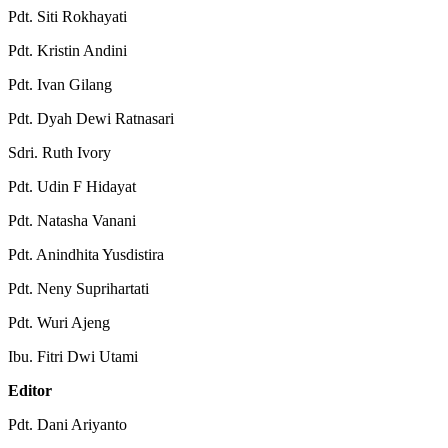
Pdt. Siti Rokhayati
Pdt. Kristin Andini
Pdt. Ivan Gilang
Pdt. Dyah Dewi Ratnasari
Sdri. Ruth Ivory
Pdt. Udin F Hidayat
Pdt. Natasha Vanani
Pdt. Anindhita Yusdistira
Pdt. Neny Suprihartati
Pdt. Wuri Ajeng
Ibu. Fitri Dwi Utami
Editor
Pdt. Dani Ariyanto