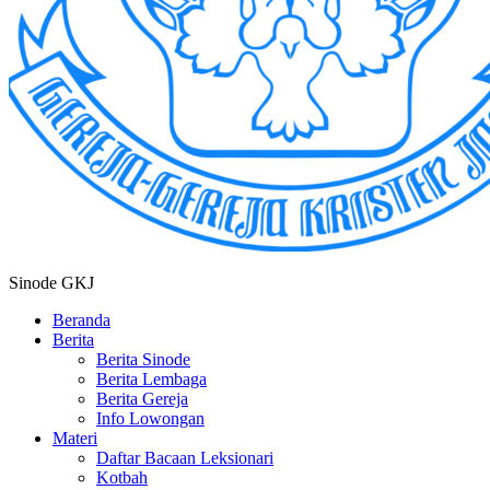
Sinode GKJ
Beranda
Berita
Berita Sinode
Berita Lembaga
Berita Gereja
Info Lowongan
Materi
Daftar Bacaan Leksionari
Kotbah