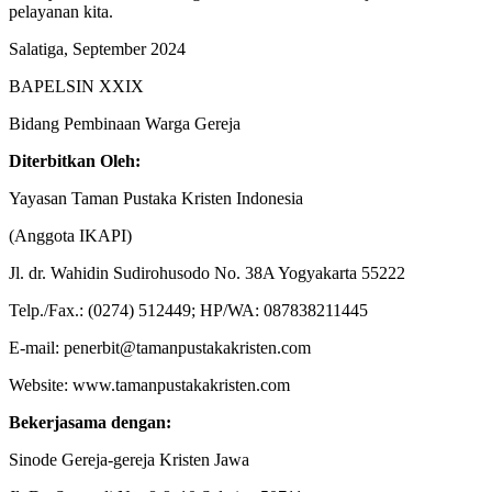
pelayanan kita.
Salatiga, September 2024
BAPELSIN XXIX
Bidang Pembinaan Warga Gereja
Diterbitkan Oleh:
Yayasan Taman Pustaka Kristen Indonesia
(Anggota IKAPI)
Jl. dr. Wahidin Sudirohusodo No. 38A Yogyakarta 55222
Telp./Fax.: (0274) 512449; HP/WA: 087838211445
E-mail: penerbit@tamanpustakakristen.com
Website: www.tamanpustakakristen.com
Bekerjasama dengan:
Sinode Gereja-gereja Kristen Jawa