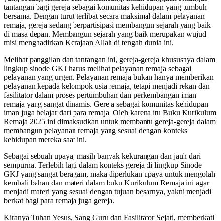
tantangan bagi gereja sebagai komunitas kehidupan yang tumbuh
bersama. Dengan turut terlibat secara maksimal dalam pelayanan
remaja, gereja sedang berpartisipasi membangun sejarah yang baik
di masa depan. Membangun sejarah yang baik merupakan wujud
misi menghadirkan Kerajaan Allah di tengah dunia ini.
Melihat panggilan dan tantangan ini, gereja-gereja khususnya dalam
lingkup sinode GKJ harus melihat pelayanan remaja sebagai
pelayanan yang urgen. Pelayanan remaja bukan hanya memberikan
pelayanan kepada kelompok usia remaja, tetapi menjadi rekan dan
fasilitator dalam proses pertumbuhan dan perkembangan iman
remaja yang sangat dinamis. Gereja sebagai komunitas kehidupan
iman juga belajar dari para remaja. Oleh karena itu Buku Kurikulum
Remaja 2025 ini dimaksudkan untuk membantu gereja-gereja dalam
membangun pelayanan remaja yang sesuai dengan konteks
kehidupan mereka saat ini.
Sebagai sebuah upaya, masih banyak kekurangan dan jauh dari
sempurna. Terlebih lagi dalam konteks gereja di lingkup Sinode
GKJ yang sangat beragam, maka diperlukan upaya untuk mengolah
kembali bahan dan materi dalam buku Kurikulum Remaja ini agar
menjadi materi yang sesuai dengan tujuan besarnya, yakni menjadi
berkat bagi para remaja juga gereja.
Kiranya Tuhan Yesus, Sang Guru dan Fasilitator Sejati, memberkati