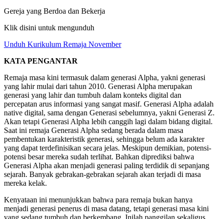
Gereja yang Berdoa dan Bekerja
Klik disini untuk mengunduh
Unduh Kurikulum Remaja November
KATA PENGANTAR
Remaja masa kini termasuk dalam generasi Alpha, yakni generasi
yang lahir mulai dari tahun 2010. Generasi Alpha merupakan
generasi yang lahir dan tumbuh dalam konteks digital dan
percepatan arus informasi yang sangat masif. Generasi Alpha adalah
native digital, sama dengan Generasi sebelumnya, yakni Generasi Z.
Akan tetapi Generasi Alpha lebih canggih lagi dalam bidang digital.
Saat ini remaja Generasi Alpha sedang berada dalam masa
pembentukan karakteristik generasi, sehingga belum ada karakter
yang dapat terdefinisikan secara jelas. Meskipun demikian, potensi-
potensi besar mereka sudah terlihat. Bahkan diprediksi bahwa
Generasi Alpha akan menjadi generasi paling terdidik di sepanjang
sejarah. Banyak gebrakan-gebrakan sejarah akan terjadi di masa
mereka kelak.
Kenyataan ini menunjukkan bahwa para remaja bukan hanya
menjadi generasi penerus di masa datang, tetapi generasi masa kini
yang sedang tumbuh dan berkembang. Inilah panggilan sekaligus