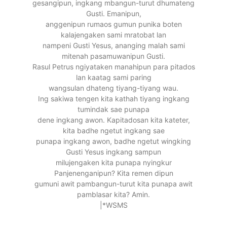
gesangipun, ingkang mbangun-turut dhumateng
Gusti. Emanipun,
anggenipun rumaos gumun punika boten
kalajengaken sami mratobat lan
nampeni Gusti Yesus, ananging malah sami
mitenah pasamuwanipun Gusti.
Rasul Petrus ngiyataken manahipun para pitados
lan kaatag sami paring
wangsulan dhateng tiyang-tiyang wau.
Ing sakiwa tengen kita kathah tiyang ingkang
tumindak sae punapa
dene ingkang awon. Kapitadosan kita kateter,
kita badhe ngetut ingkang sae
punapa ingkang awon, badhe ngetut wingking
Gusti Yesus ingkang sampun
milujengaken kita punapa nyingkur
Panjenenganipun? Kita remen dipun
gumuni awit pambangun-turut kita punapa awit
pamblasar kita? Amin.
|*WSMS