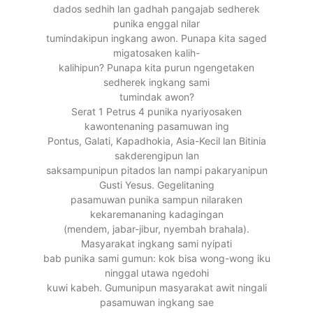
dados sedhih lan gadhah pangajab sedherek
punika enggal nilar
tumindakipun ingkang awon. Punapa kita saged
migatosaken kalih-
kalihipun? Punapa kita purun ngengetaken
sedherek ingkang sami
tumindak awon?
Serat 1 Petrus 4 punika nyariyosaken
kawontenaning pasamuwan ing
Pontus, Galati, Kapadhokia, Asia-Kecil lan Bitinia
sakderengipun lan
saksampunipun pitados lan nampi pakaryanipun
Gusti Yesus. Gegelitaning
pasamuwan punika sampun nilaraken
kekaremananing kadagingan
(mendem, jabar-jibur, nyembah brahala).
Masyarakat ingkang sami nyipati
bab punika sami gumun: kok bisa wong-wong iku
ninggal utawa ngedohi
kuwi kabeh. Gumunipun masyarakat awit ningali
pasamuwan ingkang sae