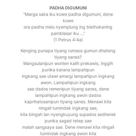
PADHA DIGUMUNI
“Marga saka iku kowe padha digumuni, dene
kowe
ora padha melu nyemplung ing blethokaning
pamblasar iku …”
(1 Petrus 4:4a)
Kenging punapa tiyang rumaos gumun dhateng
tiyang sanes?
Wangsulanipun wonten kalih prekawis, inggih
punika karana lampahipun
ingkang sae utawi amargi lampahipun ingkang
awon. Lampahipun ingkang
sae dados remenipun tiyang sanes, dene
lampahipun ingkang awon dados
kaprihatosanipun tiyang sanes. Menawi kita
ningali tumindak ingkang sae,
kita bingah lan nyengkuyung supados sedherek
punika saged tetep sae
malah sangsaya sae. Dene menawi kita ningali
tumindak ingkang awon kita