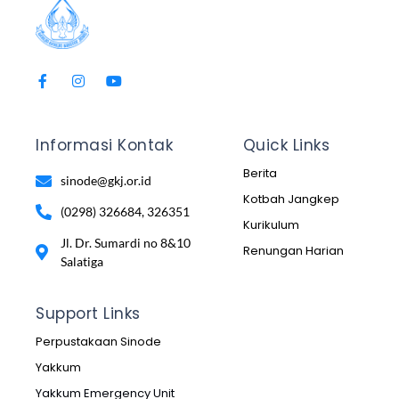
Informasi Kontak
Quick Links
Berita
sinode@gkj.or.id
Kotbah Jangkep
(0298) 326684, 326351
Kurikulum
Jl. Dr. Sumardi no 8&10
Renungan Harian
Salatiga
Support Links
Perpustakaan Sinode
Yakkum
Yakkum Emergency Unit