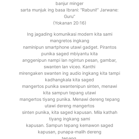
banjur minger
sarta munjuk ing basa Ibrani: “Rabuni!” Jarwane:
Guru”
(Yokanan 20:16)
Ing jagading komunikasi modern kita sami
mangretos ingkang
naminipun smartphone utawi gadget. Pirantos
punika saged mbiyantu kita
anggenipun nampi lan ngintun pesan, gambar,
swanten lan viceo. Kanthi
mirengaken swanten ing audio ingkang kita tampi
kadhangkala kita saged
mangertos punika swantenipun sinten, menawi
kita sampun tepang utawi
mangertos tiyang punika. Menawi dereng tepang
utawi dereng mangertos
sinten punika, kita saged kapusan. Mila kathah
tiyang ingkang sami
kapusan. Sampun tepang kemawon saged
kapusan, punapa-malih dereng
tepang.