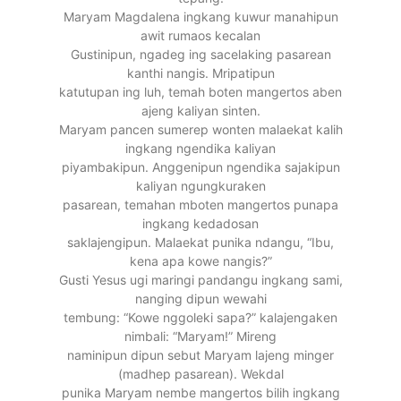
Maryam Magdalena ingkang kuwur manahipun
awit rumaos kecalan
Gustinipun, ngadeg ing sacelaking pasarean
kanthi nangis. Mripatipun
katutupan ing luh, temah boten mangertos aben
ajeng kaliyan sinten.
Maryam pancen sumerep wonten malaekat kalih
ingkang ngendika kaliyan
piyambakipun. Anggenipun ngendika sajakipun
kaliyan ngungkuraken
pasarean, temahan mboten mangertos punapa
ingkang kedadosan
saklajengipun. Malaekat punika ndangu, “Ibu,
kena apa kowe nangis?”
Gusti Yesus ugi maringi pandangu ingkang sami,
nanging dipun wewahi
tembung: “Kowe nggoleki sapa?” kalajengaken
nimbali: “Maryam!” Mireng
naminipun dipun sebut Maryam lajeng minger
(madhep pasarean). Wekdal
punika Maryam nembe mangertos bilih ingkang