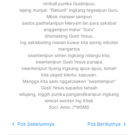
nimbali punika Gustinipun,
lajeng munjuk: “Rabuni!” ingkang tegesipun Guru.
Mbok manawi sampun
dados padhatanipun Maryam lan para sakabat
anggenipun matur “Guru”
dhumateng Gusti Yesus.
Ing saklebeting manah kuwur kita asring mboten
mangertos
swantenipun sinten ingkang ndangu kita,
swantenipun Gusti Yesus punapa
swantenipun tiyang ingkang apus-apus, temah
kita saged klentu, kapusan.
Mangga kita sami nggatosaken “swantenipun”
Gusti Yesus supados tansah
wilujeng, inggih punika pangandikanipun ingkang
sinerat wonten ing Kitab
Suci. Amin. |*WSMS
Pos Sebelumnya
Pos Berikutnya