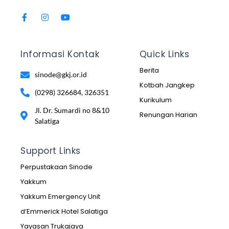
Informasi Kontak
Quick Links
Berita
sinode@gkj.or.id
Kotbah Jangkep
(0298) 326684, 326351
Kurikulum
Jl. Dr. Sumardi no 8&10
Renungan Harian
Salatiga
Support Links
Perpustakaan Sinode
Yakkum
Yakkum Emergency Unit
d’Emmerick Hotel Salatiga
Yayasan Trukajaya