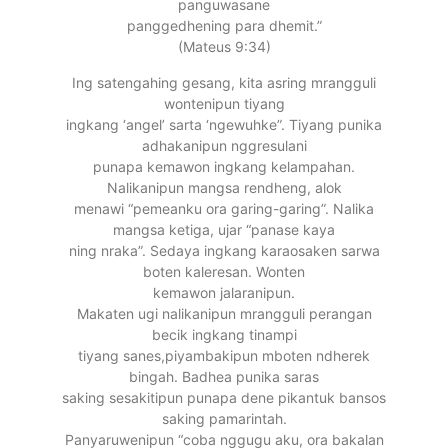
panguwasane
panggedhening para dhemit.”
(Mateus 9:34)
Ing satengahing gesang, kita asring mrangguli
wontenipun tiyang
ingkang ‘angel’ sarta ‘ngewuhke”. Tiyang punika
adhakanipun nggresulani
punapa kemawon ingkang kelampahan.
Nalikanipun mangsa rendheng, alok
menawi “pemeanku ora garing-garing”. Nalika
mangsa ketiga, ujar “panase kaya
ning nraka”. Sedaya ingkang karaosaken sarwa
boten kaleresan. Wonten
kemawon jalaranipun.
Makaten ugi nalikanipun mrangguli perangan
becik ingkang tinampi
tiyang sanes,piyambakipun mboten ndherek
bingah. Badhea punika saras
saking sesakitipun punapa dene pikantuk bansos
saking pamarintah.
Panyaruwenipun “coba nggugu aku, ora bakalan