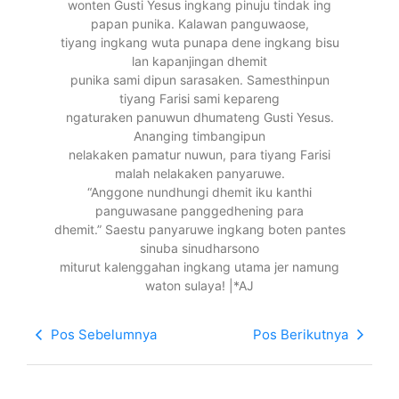
wonten Gusti Yesus ingkang pinuju tindak ing
papan punika. Kalawan panguwaose,
tiyang ingkang wuta punapa dene ingkang bisu
lan kapanjingan dhemit
punika sami dipun sarasaken. Samesthinpun
tiyang Farisi sami kepareng
ngaturaken panuwun dhumateng Gusti Yesus.
Ananging timbangipun
nelakaken pamatur nuwun, para tiyang Farisi
malah nelakaken panyaruwe.
“Anggone nundhungi dhemit iku kanthi
panguwasane panggedhening para
dhemit.” Saestu panyaruwe ingkang boten pantes
sinuba sinudharsono
miturut kalenggahan ingkang utama jer namung
waton sulaya! |*AJ
Pos Sebelumnya
Pos Berikutnya