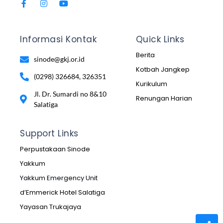
Informasi Kontak
Quick Links
Berita
sinode@gkj.or.id
Kotbah Jangkep
(0298) 326684, 326351
Kurikulum
Jl. Dr. Sumardi no 8&10
Renungan Harian
Salatiga
Support Links
Perpustakaan Sinode
Yakkum
Yakkum Emergency Unit
d’Emmerick Hotel Salatiga
Yayasan Trukajaya