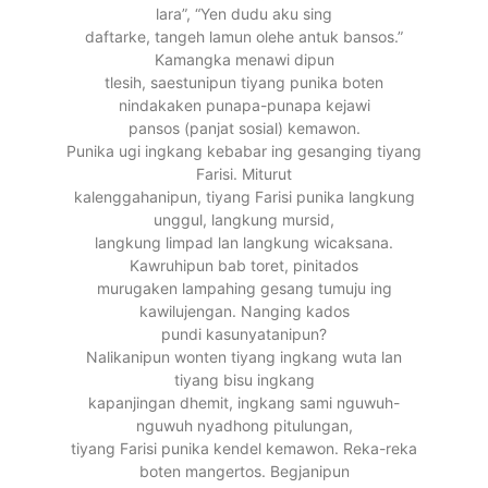
lara”, “Yen dudu aku sing
daftarke, tangeh lamun olehe antuk bansos.”
Kamangka menawi dipun
tlesih, saestunipun tiyang punika boten
nindakaken punapa-punapa kejawi
pansos (panjat sosial) kemawon.
Punika ugi ingkang kebabar ing gesanging tiyang
Farisi. Miturut
kalenggahanipun, tiyang Farisi punika langkung
unggul, langkung mursid,
langkung limpad lan langkung wicaksana.
Kawruhipun bab toret, pinitados
murugaken lampahing gesang tumuju ing
kawilujengan. Nanging kados
pundi kasunyatanipun?
Nalikanipun wonten tiyang ingkang wuta lan
tiyang bisu ingkang
kapanjingan dhemit, ingkang sami nguwuh-
nguwuh nyadhong pitulungan,
tiyang Farisi punika kendel kemawon. Reka-reka
boten mangertos. Begjanipun