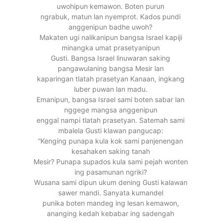
uwohipun kemawon. Boten purun
ngrabuk, matun lan nyemprot. Kados pundi
anggenipun badhe uwoh?
Makaten ugi nalikanipun bangsa Israel kapiji
minangka umat prasetyanipun
Gusti. Bangsa Israel linuwaran saking
pangawulaning bangsa Mesir lan
kaparingan tlatah prasetyan Kanaan, ingkang
luber puwan lan madu.
Emanipun, bangsa Israel sami boten sabar lan
nggege mangsa anggenipun
enggal nampi tlatah prasetyan. Satemah sami
mbalela Gusti klawan pangucap:
“Kenging punapa kula kok sami panjenengan
kesahaken saking tanah
Mesir? Punapa supados kula sami pejah wonten
ing pasamunan ngriki?
Wusana sami dipun ukum dening Gusti kalawan
sawer mandi. Sanyata kumandel
punika boten mandeg ing lesan kemawon,
ananging kedah kebabar ing sadengah