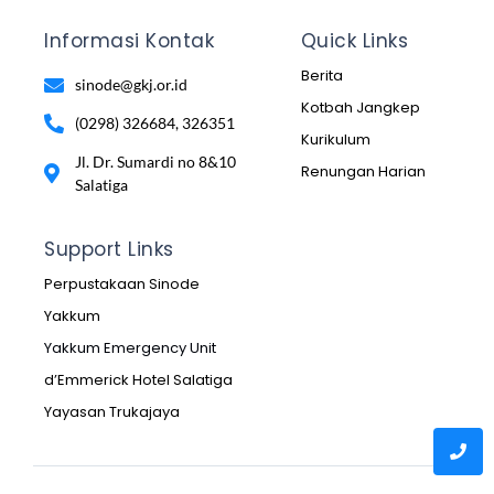
Informasi Kontak
Quick Links
Berita
sinode@gkj.or.id
Kotbah Jangkep
(0298) 326684, 326351
Kurikulum
Jl. Dr. Sumardi no 8&10
Renungan Harian
Salatiga
Support Links
Perpustakaan Sinode
Yakkum
Yakkum Emergency Unit
d’Emmerick Hotel Salatiga
Yayasan Trukajaya