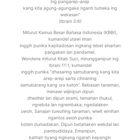
ing pangarep-arep
kang kita agung-agungake nganti tumeka ing
wekasan”
(Ibrani 3:6)
Miturut Kamus Besar Bahasa Indonesia (KBBI),
kumandel utawi iman
inggih punika kapitadosan ingkang lebet sinartan
pangaken lan pandamel.
Wondene miturut Kitab Suci, mirungganipun ing
Ibrani 11:1, kumandel
inggih punika “dhasaring samubarang kang kita
arep-arep sarta cihnaning
samubarang kang ora katon”. Bebasan taneman,
menawi wijinipun dipun
dhedher lan dipun sirami, temahan thukul,
ngrebda lan ngrembaka; ngedalaken
uwoh. Sanajan tuwuhing tanaman, wiwit winihan
ngantos awoh punika
boten dumadakan. Dipun betahaken wekdal lan
pambudidaya. Emanipun,
kathah tiyang ingkang ngarah kepengin