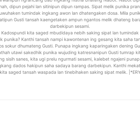
nah, dipun pejahi lan sitinipun dipun rampas. Sipat melik punika pra
uwuhaken tumindak ingkang awon lan dhatengaken dosa. Mila puni
atipun Gusti tansah kaengetaken ampun ngantos melik dhateng bar
darbekipun sesami.
Kadospundi kita saged mbudidaya nebih saking sipat lan tumindak
ik punika? Kanthi tansah nampi kawontenan ing gesang kita saha ta
os sokur dhumateng Gusti. Punapa ingkang kaparingaken dening Gus
athah utawi sakedhik punika wujuding katresnanipun Gusti tumrap kit
ng sisih sanes, kita ugi prelu ngurmati sesami, kalebet ngajeni puna
gkang dados hakipun saha sadaya barang darbekipun. Kanthi meka
kita saged tansah waspada lan tinebihaken saking sipat melik. |*ER