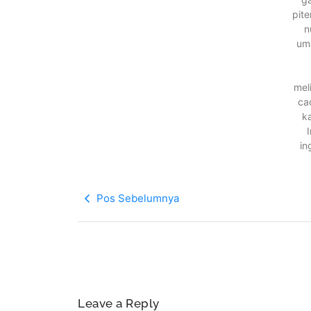
pite
n
um
mel
ca
k
I
in
Pos Sebelumnya
Leave a Reply