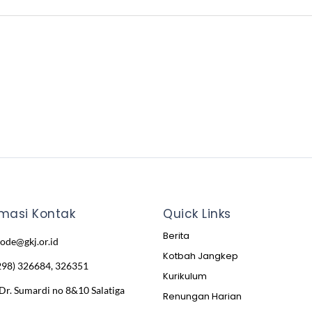
rmasi Kontak
Quick Links
Berita
node@gkj.or.id
Kotbah Jangkep
298) 326684, 326351
Kurikulum
 Dr. Sumardi no 8&10 Salatiga
Renungan Harian