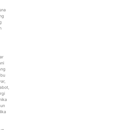
sna
ng
g
h
ar
ni
ang
abu
ar,
abot,
rgi
nika
pun
lika
un