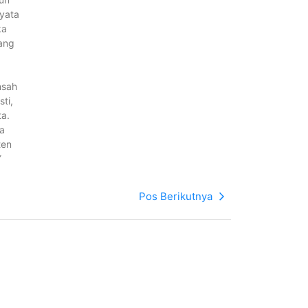
nyata
ka
ang
nsah
ti,
a.
pa
ten
Y
Pos Berikutnya