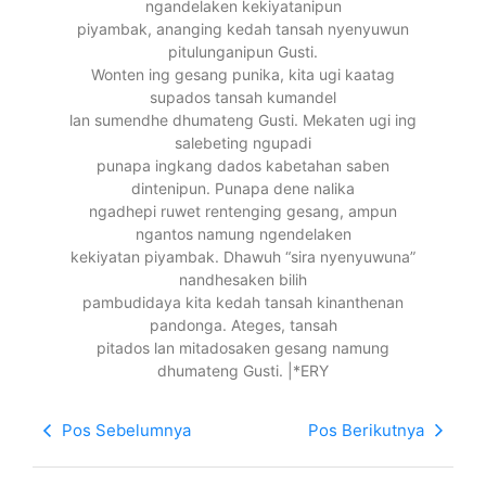
ngandelaken kekiyatanipun
piyambak, ananging kedah tansah nyenyuwun
pitulunganipun Gusti.
Wonten ing gesang punika, kita ugi kaatag
supados tansah kumandel
lan sumendhe dhumateng Gusti. Mekaten ugi ing
salebeting ngupadi
punapa ingkang dados kabetahan saben
dintenipun. Punapa dene nalika
ngadhepi ruwet rentenging gesang, ampun
ngantos namung ngendelaken
kekiyatan piyambak. Dhawuh “sira nyenyuwuna”
nandhesaken bilih
pambudidaya kita kedah tansah kinanthenan
pandonga. Ateges, tansah
pitados lan mitadosaken gesang namung
dhumateng Gusti. |*ERY
Pos Sebelumnya
Pos Berikutnya