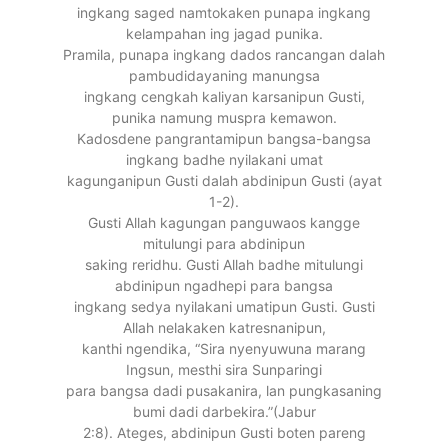
ingkang saged namtokaken punapa ingkang
kelampahan ing jagad punika.
Pramila, punapa ingkang dados rancangan dalah
pambudidayaning manungsa
ingkang cengkah kaliyan karsanipun Gusti,
punika namung muspra kemawon.
Kadosdene pangrantamipun bangsa-bangsa
ingkang badhe nyilakani umat
kagunganipun Gusti dalah abdinipun Gusti (ayat
1-2).
Gusti Allah kagungan panguwaos kangge
mitulungi para abdinipun
saking reridhu. Gusti Allah badhe mitulungi
abdinipun ngadhepi para bangsa
ingkang sedya nyilakani umatipun Gusti. Gusti
Allah nelakaken katresnanipun,
kanthi ngendika, “Sira nyenyuwuna marang
Ingsun, mesthi sira Sunparingi
para bangsa dadi pusakanira, lan pungkasaning
bumi dadi darbekira.”(Jabur
2:8). Ateges, abdinipun Gusti boten pareng