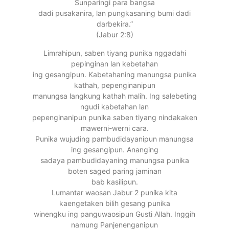
Sunparingi para bangsa
dadi pusakanira, lan pungkasaning bumi dadi
darbekira.”
(Jabur 2:8)
Limrahipun, saben tiyang punika nggadahi
pepinginan lan kebetahan
ing gesangipun. Kabetahaning manungsa punika
kathah, pepenginanipun
manungsa langkung kathah malih. Ing salebeting
ngudi kabetahan lan
pepenginanipun punika saben tiyang nindakaken
mawerni-werni cara.
Punika wujuding pambudidayanipun manungsa
ing gesangipun. Ananging
sadaya pambudidayaning manungsa punika
boten saged paring jaminan
bab kasilipun.
Lumantar waosan Jabur 2 punika kita
kaengetaken bilih gesang punika
winengku ing panguwaosipun Gusti Allah. Inggih
namung Panjenenganipun