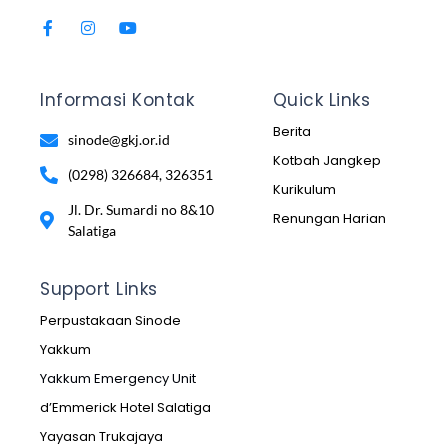
Informasi Kontak
Quick Links
Berita
sinode@gkj.or.id
Kotbah Jangkep
(0298) 326684, 326351
Kurikulum
Jl. Dr. Sumardi no 8&10
Renungan Harian
Salatiga
Support Links
Perpustakaan Sinode
Yakkum
Yakkum Emergency Unit
d’Emmerick Hotel Salatiga
Yayasan Trukajaya