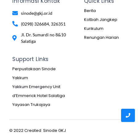
Informasi Kontak
Quick Links
Berita
sinode@gkj.or.id
Kotbah Jangkep
(0298) 326684, 326351
Kurikulum
Jl. Dr. Sumardi no 8&10
Renungan Harian
Salatiga
Support Links
Perpustakaan Sinode
Yakkum
Yakkum Emergency Unit
d’Emmerick Hotel Salatiga
Yayasan Trukajaya
© 2022 Created Sinode GKJ