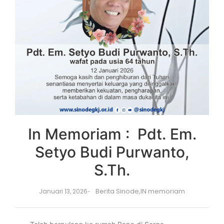
In Memoriam : Pdt. Em.
Setyo Budi Purwanto,
S.Th.
Berita Sinode
,
IN memoriam
Januari 13, 2026
-