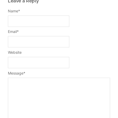
Leave a Reply
Name
*
Email
*
Website
Message
*