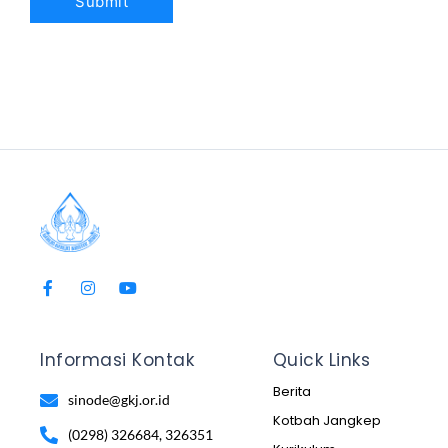
Informasi Kontak
Quick Links
Berita
sinode@gkj.or.id
Kotbah Jangkep
(0298) 326684, 326351