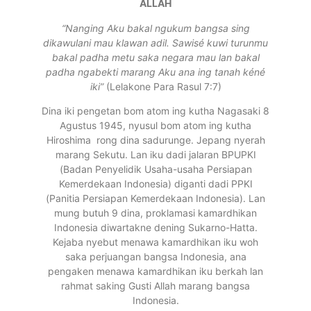
ALLAH
“
Nanging Aku bakal ngukum bangsa sing
dikawulani mau klawan adil. Sawisé kuwi turunmu
bakal padha metu saka negara mau lan bakal
padha ngabekti marang Aku ana ing tanah kéné
iki”
(Lelakone Para Rasul 7:7)
Dina iki pengetan bom atom ing kutha Nagasaki 8
Agustus 1945, nyusul bom atom ing kutha
Hiroshima rong dina sadurunge. Jepang nyerah
marang Sekutu. Lan iku dadi jalaran BPUPKI
(Badan Penyelidik Usaha-usaha Persiapan
Kemerdekaan Indonesia) diganti dadi PPKI
(Panitia Persiapan Kemerdekaan Indonesia). Lan
mung butuh 9 dina, proklamasi kamardhikan
Indonesia diwartakne dening Sukarno-Hatta.
Kejaba nyebut menawa kamardhikan iku woh
saka perjuangan bangsa Indonesia, ana
pengaken menawa kamardhikan iku berkah lan
rahmat saking Gusti Allah marang bangsa
Indonesia.