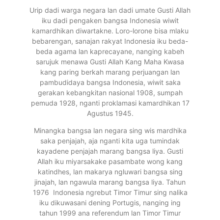
Urip dadi warga negara lan dadi umate Gusti Allah
iku dadi pengaken bangsa Indonesia wiwit
kamardhikan diwartakne. Loro-lorone bisa mlaku
bebarengan, sanajan rakyat Indonesia iku beda-
beda agama lan kaprecayane, nanging kabeh
sarujuk menawa Gusti Allah Kang Maha Kwasa
kang paring berkah marang perjuangan lan
pambudidaya bangsa Indonesia, wiwit saka
gerakan kebangkitan nasional 1908, sumpah
pemuda 1928, nganti proklamasi kamardhikan 17
Agustus 1945.
Minangka bangsa lan negara sing wis mardhika
saka penjajah, aja nganti kita uga tumindak
kayadene penjajah marang bangsa liya. Gusti
Allah iku miyarsakake pasambate wong kang
katindhes, lan makarya ngluwari bangsa sing
jinajah, lan ngawula marang bangsa liya. Tahun
1976 Indonesia ngrebut Timor Timur sing nalika
iku dikuwasani dening Portugis, nanging ing
tahun 1999 ana referendum lan Timor Timur