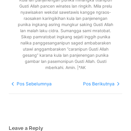
Gusti Allah pancen winates lan ringkih. Mila prelu
nyawisaken wekdal sawetawis kangge ngraos-
raosaken karingikihan kula lan panjenengan
punika ingkang asring mungkur saking Gusti Allah
lan malah laku cidra. Sumangga sami mratobat.
Sikep pamratobat ingkang sejati inggih punika
nalika panggesanganipun saged ambabaraken
utawi anggambaraken “caranipun Gusti Allah
gesang” karana kula lan panjenengan punika
gambar lan pasemonipun Gusti Allah. Gusti
mberkahi. Amin. |*AK
Pos Sebelumnya
Pos Berikutnya
Leave a Reply