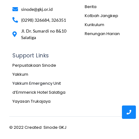
Berita
sinode@gkj.or.id
Kotbah Jangkep
(0298) 326684, 326351
Kurikulum
Jl. Dr. Sumardi no 8&10
Renungan Harian
Salatiga
Support Links
Perpustakaan Sinode
Yakkum
Yakkum Emergency Unit
d’Emmerick Hotel Salatiga
Yayasan Trukajaya
© 2022 Created Sinode GKJ