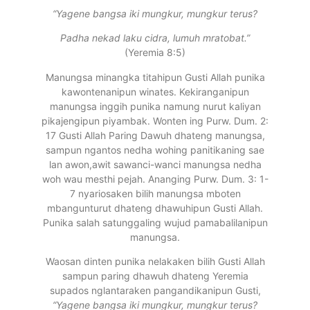
“Yagene bangsa iki mungkur, mungkur terus?
Padha nekad laku cidra, lumuh mratobat.”
(Yeremia 8:5)
Manungsa minangka titahipun Gusti Allah punika
kawontenanipun winates. Kekiranganipun
manungsa inggih punika namung nurut kaliyan
pikajengipun piyambak. Wonten ing Purw. Dum. 2:
17 Gusti Allah Paring Dawuh dhateng manungsa,
sampun ngantos nedha wohing panitikaning sae
lan awon,awit sawanci-wanci manungsa nedha
woh wau mesthi pejah. Ananging Purw. Dum. 3: 1-
7 nyariosaken bilih manungsa mboten
mbangunturut dhateng dhawuhipun Gusti Allah.
Punika salah satunggaling wujud pamabalilanipun
manungsa.
Waosan dinten punika nelakaken bilih Gusti Allah
sampun paring dhawuh dhateng Yeremia
supados nglantaraken pangandikanipun Gusti,
“Yagene bangsa iki mungkur, mungkur terus?