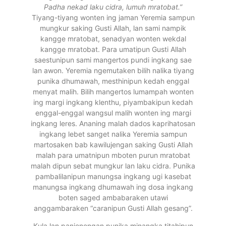
Padha nekad laku cidra, lumuh mratobat.”
Tiyang-tiyang wonten ing jaman Yeremia sampun
mungkur saking Gusti Allah, lan sami nampik
kangge mratobat, senadyan wonten wekdal
kangge mratobat. Para umatipun Gusti Allah
saestunipun sami mangertos pundi ingkang sae
lan awon. Yeremia ngemutaken bilih nalika tiyang
punika dhumawah, mesthinipun kedah enggal
menyat malih. Bilih mangertos lumampah wonten
ing margi ingkang klenthu, piyambakipun kedah
enggal-enggal wangsul malih wonten ing margi
ingkang leres. Ananing malah dados kaprihatosan
ingkang lebet sanget nalika Yeremia sampun
martosaken bab kawilujengan saking Gusti Allah
malah para umatnipun mboten purun mratobat
malah dipun sebat mungkur lan laku cidra. Punika
pambalilanipun manungsa ingkang ugi kasebat
manungsa ingkang dhumawah ing dosa ingkang
boten saged ambabaraken utawi
anggambaraken “caranipun Gusti Allah gesang”.
Kula lan panjenengan punika minangka titahipun