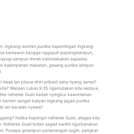
ari. Ingkang wonten punika kapentingan ingkang
 napa kemawon kangge nggayuh pepenginanipun,
rayogi sampun limrah katindakaken supados
n kalampahan makaten, gesang punika isinipun
.
iwas lan pituna dhiri pribadi saha tiyang sanes?
 kita? Waosan Lukas 9:25 ngemutaken kita sedaya,
badhe ndherek Gusti kedah nyingkur kawontenan
n benten sanget kaliyan ingkang jagad punika
ib lan kecalan nyawa?
geng? Nalika kepengin ndherek Gusti, ateges kita
. Ndherek Gusti boten saged kanthi ngurbanaken
an. Punapa ginanipun panjenengan sugih, pangkat