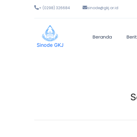
+ (0298) 326684
sinode@gkj.or.id
Beranda
Beri
Sinode GKJ
S