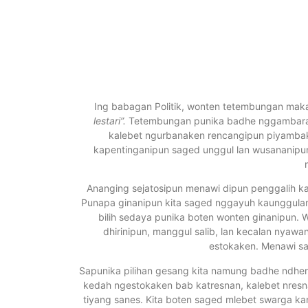
Ing babagan Politik, wonten tetembungan maka
lestari”.
Tetembungan punika badhe nggambarake
kalebet ngurbanaken rencangipun piyambak
kapentinganipun saged unggul lan wusananipu
Ananging sejatosipun menawi dipun penggalih kan
Punapa ginanipun kita saged nggayuh kaunggulan 
bilih sedaya punika boten wonten ginanipun. 
dhirinipun, manggul salib, lan kecalan nyaw
estokaken. Menawi sa
Sapunika pilihan gesang kita namung badhe ndher
kedah ngestokaken bab katresnan, kalebet nres
tiyang sanes. Kita boten saged mlebet swarga k