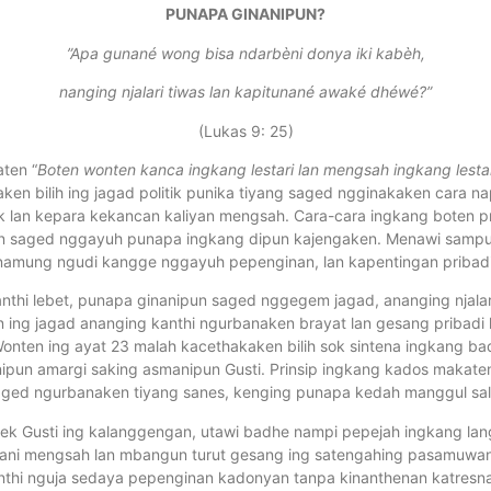
PUNAPA GINANIPUN?
”Apa gunané wong bisa ndarbèni donya iki kabèh,
nanging njalari tiwas lan kapitunané awaké dhéwé?”
(Lukas 9: 25)
ten “
Boten wonten kanca ingkang lestari lan mengsah ingkang lest
n bilih ing jagad politik punika tiyang saged ngginakaken cara
 lan kepara kekancan kaliyan mengsah. Cara-cara ingkang boten p
n saged nggayuh punapa ingkang dipun kajengaken. Menawi sampu
namung ngudi kangge nggayuh pepenginan, lan kapentingan pribadi
thi lebet, punapa ginanipun saged nggegem jagad, ananging njalari t
ing jagad ananging kanthi ngurbanaken brayat lan gesang pribadi
Wonten ing ayat 23 malah kacethakaken bilih sok sintena ingkang 
anipun amargi saking asmanipun Gusti. Prinsip ingkang kados makate
ged ngurbanaken tiyang sanes, kenging punapa kedah manggul sal
ek Gusti ing kalanggengan, utawi badhe nampi pepejah ingkang lang
nani mengsah lan mbangun turut gesang ing satengahing pasamuwan
anthi nguja sedaya pepenginan kadonyan tanpa kinanthenan katresn