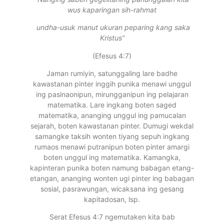
wus kaparingan sih-rahmat
undha-usuk manut ukuran peparing kang saka
Kristus”
(Efesus 4:7)
Jaman rumiyin, satunggaling lare badhe
kawastanan pinter inggih punika menawi unggul
ing pasinaonipun, mirungganipun ing pelajaran
matematika. Lare ingkang boten saged
matematika, ananging unggul ing pamucalan
sejarah, boten kawastanan pinter. Dumugi wekdal
samangke taksih wonten tiyang sepuh ingkang
rumaos menawi putranipun boten pinter amargi
boten unggul ing matematika. Kamangka,
kapinteran punika boten namung babagan etang-
etangan, ananging wonten ugi pinter ing babagan
sosial, pasrawungan, wicaksana ing gesang
kapitadosan, lsp.
Serat Efesus 4:7 ngemutaken kita bab