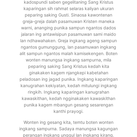
kadospundi saben gegelitaning Sang Kristus
kaparingan sih rahmat selaras kaliyan ukuran
peparing saking Gusti. Sinaosa kawontenan
greja-greja dalah pasamuwan Kristen maneka
warni, ananging punika sampun ngantos dados
jalaran ing antawisipun pasamuwan sami maido
lan ndhawahaken. Greja ingkang ageng sampun
ngantos gumunggung, lan pasamuwan ingkang
alit sampun ngantos malah kamisekengen. Boten
wonten manungsa ingkang sampurna, mila
peparing saking Sang Kristus kedah kita
ginakaken kagem njangkepi kabetahan
peladosan ing jagad punika. Ingkang kaparingan
kanugrahan kekiyatan, kedah mitulungi ingkang
ringkih. Ingkang kaparingan kanugrahan
kawaskithan, kedah ngginakaken kawaskithan
punika kagem mbangun gesang sesarengan
kanthi prayogi.
Wonten ing gesang kita, temtu boten wonten
ingkang sampurna. Sadaya manungsa kagungan
perangan ingkang unggul lan ingkang kirang.