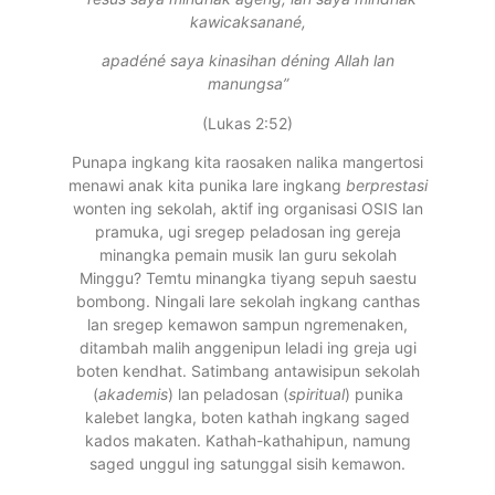
kawicaksanané,
apadéné saya kinasihan déning Allah lan
manungsa”
(Lukas 2:52)
Punapa ingkang kita raosaken nalika mangertosi
menawi anak kita punika lare ingkang
berprestasi
wonten ing sekolah, aktif ing organisasi OSIS lan
pramuka, ugi sregep peladosan ing gereja
minangka pemain musik lan guru sekolah
Minggu? Temtu minangka tiyang sepuh saestu
bombong. Ningali lare sekolah ingkang canthas
lan sregep kemawon sampun ngremenaken,
ditambah malih anggenipun leladi ing greja ugi
boten kendhat. Satimbang antawisipun sekolah
(
akademis
) lan peladosan (
spiritual
) punika
kalebet langka, boten kathah ingkang saged
kados makaten. Kathah-kathahipun, namung
saged unggul ing satunggal sisih kemawon.