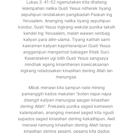
Lukas 2: 41-52 ngemutaken kita dhateng
lelampahan nalika Gusti Yesus ndherek tiyang
sepuhipun nindakaken pangibadah Paskah ing
Yerusalem. Ananging nalika tiyang sepuhipun
kondur, Gusti Yesus ingkang wekdal punika taksih
kendel ing Yerusalem, malah wawan rembag
kaliyan para alim-ulama. Tiyang kathah sami
kaeraman kaliyan kapinteranipun Gusti Yesus
anggenipun mangertosi babagan Kitab Suci.
Kaserataken ugi bilih Gusti Yesus sangsaya
mindhak ageng kinanthenan kawicaksanan
ingkang ndadosaken kinasihan dening Allah lan
manungsa.
Mbok menawi kita sampun nate mireng
pamanggih kados makaten “
boten napa-napa
disengit kaliyan manungsa sauger kinasihan
dening Allah”
. Prekawis punika saged kemawon
kalampahan, ananging menawi saged kita ngudi
supados saged kinasihan dening kekalihipun. Awit
menawi namung kinasihan dening Allah tanpa
kinasihan dening sesami, gesang kita dados