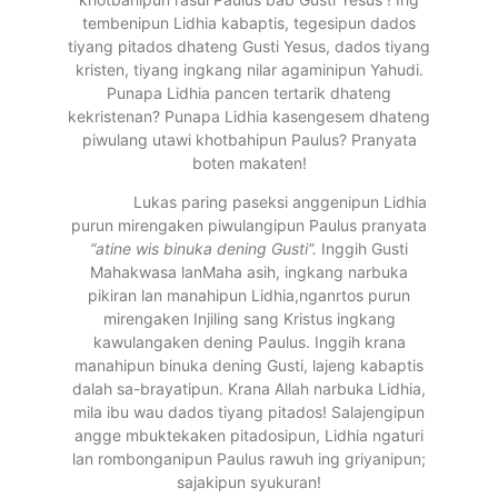
tembenipun Lidhia kabaptis, tegesipun dados
tiyang pitados dhateng Gusti Yesus, dados tiyang
kristen, tiyang ingkang nilar agaminipun Yahudi.
Punapa Lidhia pancen tertarik dhateng
kekristenan? Punapa Lidhia kasengesem dhateng
piwulang utawi khotbahipun Paulus? Pranyata
boten makaten!
Lukas paring paseksi anggenipun Lidhia
purun mirengaken piwulangipun Paulus pranyata
“atine wis binuka dening Gusti”.
Inggih Gusti
Mahakwasa lanMaha asih, ingkang narbuka
pikiran lan manahipun Lidhia,nganrtos purun
mirengaken Injiling sang Kristus ingkang
kawulangaken dening Paulus. Inggih krana
manahipun binuka dening Gusti, lajeng kabaptis
dalah sa-brayatipun. Krana Allah narbuka Lidhia,
mila ibu wau dados tiyang pitados! Salajengipun
angge mbuktekaken pitadosipun, Lidhia ngaturi
lan rombonganipun Paulus rawuh ing griyanipun;
sajakipun syukuran!