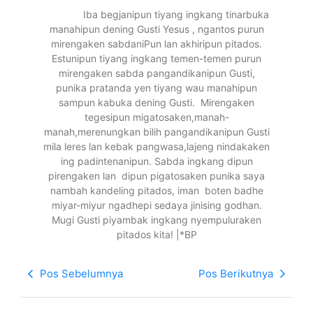
Iba begjanipun tiyang ingkang tinarbuka
manahipun dening Gusti Yesus , ngantos purun
mirengaken sabdaniPun lan akhiripun pitados.
Estunipun tiyang ingkang temen-temen purun
mirengaken sabda pangandikanipun Gusti,
punika pratanda yen tiyang wau manahipun
sampun kabuka dening Gusti. Mirengaken
tegesipun migatosaken,manah-
manah,merenungkan bilih pangandikanipun Gusti
mila leres lan kebak pangwasa,lajeng nindakaken
ing padintenanipun. Sabda ingkang dipun
pirengaken lan dipun pigatosaken punika saya
nambah kandeling pitados, iman boten badhe
miyar-miyur ngadhepi sedaya jinising godhan.
Mugi Gusti piyambak ingkang nyempuluraken
pitados kita! |*BP
Pos Sebelumnya
Pos Berikutnya