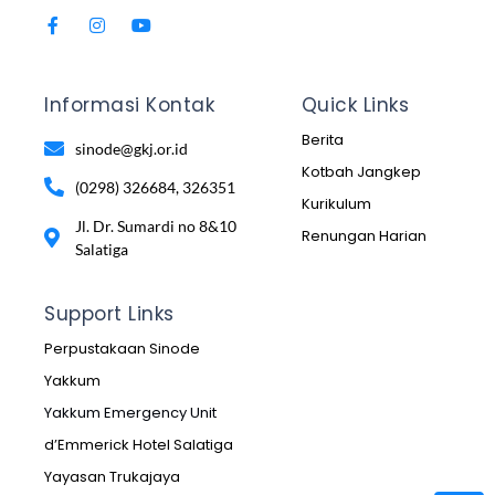
Informasi Kontak
Quick Links
Berita
sinode@gkj.or.id
Kotbah Jangkep
(0298) 326684, 326351
Kurikulum
Jl. Dr. Sumardi no 8&10
Renungan Harian
Salatiga
Support Links
Perpustakaan Sinode
Yakkum
Yakkum Emergency Unit
d’Emmerick Hotel Salatiga
Yayasan Trukajaya