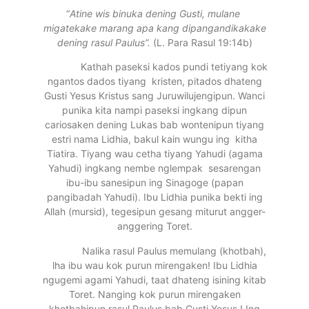
“
Atine wis binuka dening Gusti, mulane
migatekake marang apa kang dipangandikakake
dening rasul Paulus”.
(L. Para Rasul 19:14b)
Kathah paseksi kados pundi tetiyang kok
ngantos dados tiyang kristen, pitados dhateng
Gusti Yesus Kristus sang Juruwilujengipun. Wanci
punika kita nampi paseksi ingkang dipun
cariosaken dening Lukas bab wontenipun tiyang
estri nama Lidhia, bakul kain wungu ing kitha
Tiatira. Tiyang wau cetha tiyang Yahudi (agama
Yahudi) ingkang nembe nglempak sesarengan
ibu-ibu sanesipun ing Sinagoge (papan
pangibadah Yahudi). Ibu Lidhia punika bekti ing
Allah (mursid), tegesipun gesang miturut angger-
anggering Toret.
Nalika rasul Paulus memulang (khotbah),
lha ibu wau kok purun mirengaken! Ibu Lidhia
ngugemi agami Yahudi, taat dhateng isining kitab
Toret. Nanging kok purun mirengaken
khotbahipun rasul Paulus bab Gusti Yesus ! Ing