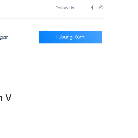
Follow Us:
ngan
Hubungi Kami
h V