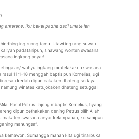
n
g antarane. Iku bakal padha dadi umate lan
dhindhing ing ruang tamu. Utawi ingkang suwau
 kaliyan padatanipun, sinawang wonten swasana
wasana ingkang anyar!
tingalan/ wahyu ingkang mratelakaken swasana
 rasul 11:1-18 menggah baptisipun Kornelias, ugi
a-tinresan kedah dipun cakaken dhateng sedaya
en namung winates katujokaken dhateng setuggal
Rasul Petrus lajeng mbaptis Kornelius, tiyang
areng dipun cethakaken dening Petrus bilih Allah
dos makaten swasana anyar kelampahan, kersanipun
ngahing manungsa”.
apa kemawon. Sumangga manah kita ugi tinarbuka