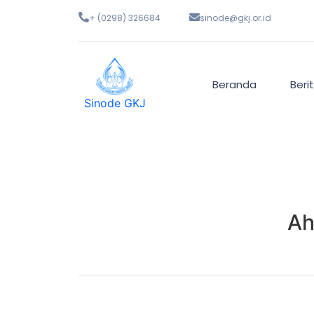
+ (0298) 326684
sinode@gkj.or.id
Beranda
Beri
Sinode GKJ
Ah