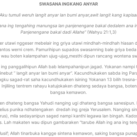
SWASANA INGKANG ANYAR
“Aku tumuli weruh langit anyar lan bumi anyar,awit langit kang kapisa
ana ing tengahing manungsa lan panjenengane bakal dedalem ana in
Panjenengane bakal dadi Allahe”
(Wahyu 21:1,3)
r utawi nggeser mebelair ing griya utawi mindhah-mindhah hiasan 
ntos werni crem. Pamurihipun supados swasanning bale griya beda
 wau boten kalampahan ujug-ujug,mesthi dipun rancang wontena s
nggalihipun Allah bab lelampahanipun jagad. Yokanan nampi te
nebut ” langit anyar lan bumi anyar”. Kacundhukaken sabda ing Para
ngku sagad-rat saha kacundhukaken isining Yokanan 13 bilih tresn
n Injiliing tentrem rahayu katujokaken dhateng sedaya bangsa, bot
bangsa kemawon.
eng bangsa Yahudi nanging ugi dhateng bangsa sanesipun. Mila 
elius punika ndhatengaken dredah ing greja Yerusalem. Nanging sin
trus), mila sedayanipun saged nampi kanthi legawa lan bingah. Ka
es. Lah makaten wau dipun gambaraken “tarube Allah ing ana ing te
lusif
; Allah tinarbuka kangge sintena kemawon, saking bangsa pun