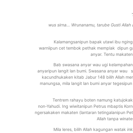
wus sirna… Wrunanamu, tarube Gusti Allah 
Kalamangsanipun bapak utawi ibu nginge
warniipun cet tembok pethak memplak dipun ga
anyar. Tentu makaten
Bab swasana anyar wau ugi kelampahan ing pa
anyaripun langit lan bumi. Swasana anyar wau si
kacundhukaken kitab Jabur 148 bilih Allah me
manungsa, mila langit lan bumi anyar tegesipu
Tentrem rahayu boten namung katujokaken dhat
non-Yahudi. Ing wiwitanipun Petrus mbaptis Korn
ngersakaken makaten (lantaran tetingalanipun Pe
Allah tanpa winat
Mila leres, bilih Allah kagungan watak
ink