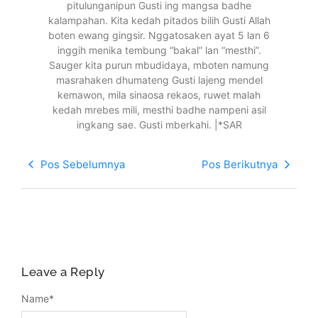
pitulunganipun Gusti ing mangsa badhe
kalampahan. Kita kedah pitados bilih Gusti Allah
boten ewang gingsir. Nggatosaken ayat 5 lan 6
inggih menika tembung “bakal” lan “mesthi”.
Sauger kita purun mbudidaya, mboten namung
masrahaken dhumateng Gusti lajeng mendel
kemawon, mila sinaosa rekaos, ruwet malah
kedah mrebes mili, mesthi badhe nampeni asil
ingkang sae. Gusti mberkahi. |*SAR
Pos Sebelumnya
Pos Berikutnya
Leave a Reply
Name
*