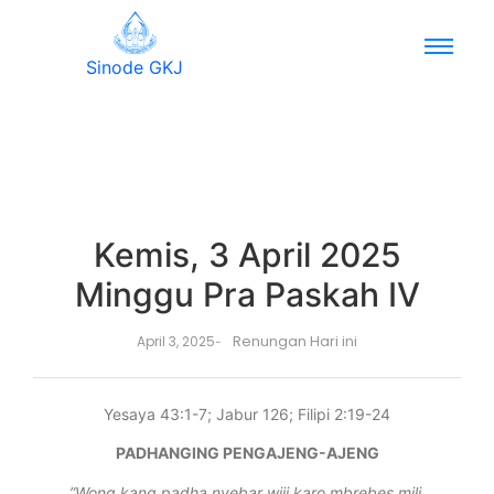
Sinode GKJ
Kemis, 3 April 2025
Minggu Pra Paskah IV
Renungan Hari ini
April 3, 2025
-
Yesaya 43:1-7; Jabur 126; Filipi 2:19-24
PADHANGING PENGAJENG-AJENG
”Wong kang padha nyebar wiji karo mbrebes mili,