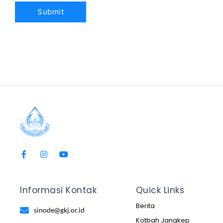
Informasi Kontak
Quick Links
Berita
sinode@gkj.or.id
Kotbah Jangkep