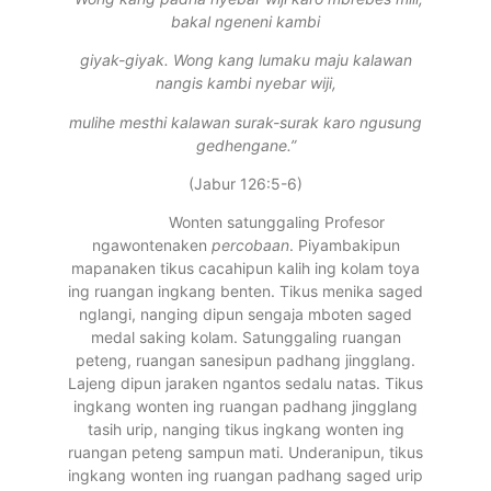
bakal ngeneni kambi
giyak-giyak. Wong kang lumaku maju kalawan
nangis kambi nyebar wiji,
mulihe mesthi kalawan surak-surak karo ngusung
gedhengane.”
(Jabur 126:5-6)
Wonten satunggaling Profesor
ngawontenaken
percobaan
. Piyambakipun
mapanaken tikus cacahipun kalih ing kolam toya
ing ruangan ingkang benten. Tikus menika saged
nglangi, nanging dipun sengaja mboten saged
medal saking kolam. Satunggaling ruangan
peteng, ruangan sanesipun padhang jingglang.
Lajeng dipun jaraken ngantos sedalu natas. Tikus
ingkang wonten ing ruangan padhang jingglang
tasih urip, nanging tikus ingkang wonten ing
ruangan peteng sampun mati. Underanipun, tikus
ingkang wonten ing ruangan padhang saged urip