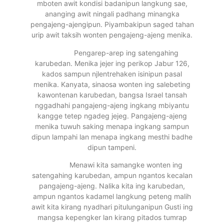
mboten awit kondisi badanipun langkung sae,
ananging awit ningali padhang minangka
pengajeng-ajengipun. Piyambakipun saged tahan
urip awit taksih wonten pengajeng-ajeng menika.
Pengarep-arep ing satengahing
karubedan. Menika jejer ing perikop Jabur 126,
kados sampun njlentrehaken isinipun pasal
menika. Kanyata, sinaosa wonten ing salebeting
kawontenan karubedan, bangsa Israel tansah
nggadhahi pangajeng-ajeng ingkang mbiyantu
kangge tetep ngadeg jejeg. Pangajeng-ajeng
menika tuwuh saking menapa ingkang sampun
dipun lampahi lan menapa ingkang mesthi badhe
dipun tampeni.
Menawi kita samangke wonten ing
satengahing karubedan, ampun ngantos kecalan
pangajeng-ajeng. Nalika kita ing karubedan,
ampun ngantos kadamel langkung peteng malih
awit kita kirang nyadhari pitulunganipun Gusti ing
mangsa kepengker lan kirang pitados tumrap