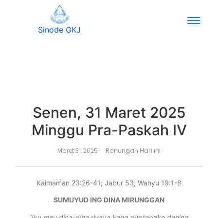
Sinode GKJ
Senen, 31 Maret 2025
Minggu Pra-Paskah IV
Renungan Hari ini
Maret 31, 2025
-
Kaimaman 23:26-41; Jabur 53; Wahyu 19:1-8
SUMUYUD ING DINA MIRUNGGAN
“
Iku mau dina-dina riyaya kang ditetepake dening