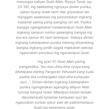
manungsa kaliyan Gusti Allah; Riyaya Tarub (ay.
33-36), ing salebeting ngriyaya dinten punika,
saben tiyang Israel sami nilar griyanipun lan
manggen sawetawis ing pamondokan ingkang
kadamel saking pang-panging ron wit. Punika
kangge ngengetaken kasaenanipun Gusti Allah
ingkang sampun nuntun gesanging bangsa ing
ara-ara samun 40 taon laminipun. Sedaya dinten
ingkang katetepaken punika mbereg dhumateng
bangsa ingkang pinilih saged mijekaken wekdal
ngaturaken panuwun ing ngarsanipun Gusti.
Ing ayat 37, Gusti Allah paring
pangandika:
“Iku mau dina-dina riyaya kang
ditetepake dening Pangeran Yehuwah kang kudu
padha sira undhangake dadi dina kumpulan
suci…”.
Dinten-dinten ingkang katetepaken
punika ngengetaken agenging sihipun Allah
tumrap bangsa Israel. Milanipun kedah tansah
dipunlampahi lumantar kempalan suci lan
ngaturaken korban sokur awit sih palimirmanipun
Gusti ing gesanging umat.