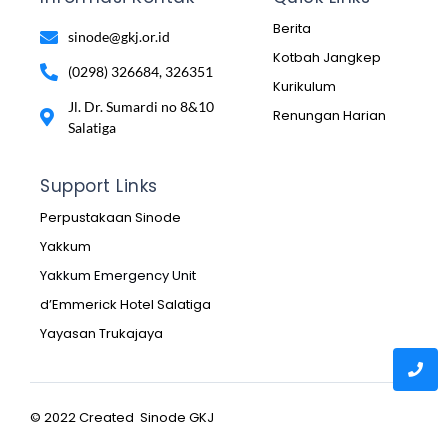
Berita
sinode@gkj.or.id
Kotbah Jangkep
(0298) 326684, 326351
Kurikulum
Jl. Dr. Sumardi no 8&10
Renungan Harian
Salatiga
Support Links
Perpustakaan Sinode
Yakkum
Yakkum Emergency Unit
d’Emmerick Hotel Salatiga
Yayasan Trukajaya
© 2022 Created Sinode GKJ