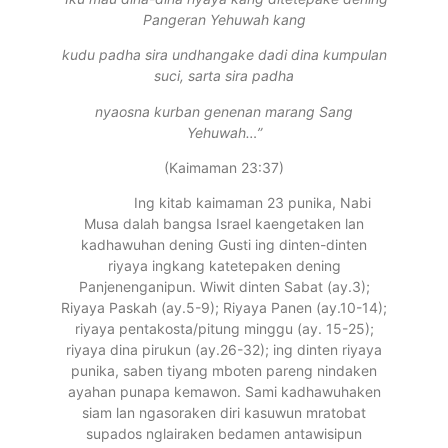
Pangeran Yehuwah kang
kudu padha sira undhangake dadi dina kumpulan
suci, sarta sira padha
nyaosna kurban genenan marang Sang
Yehuwah…”
(Kaimaman 23:37)
Ing kitab kaimaman 23 punika, Nabi
Musa dalah bangsa Israel kaengetaken lan
kadhawuhan dening Gusti ing dinten-dinten
riyaya ingkang katetepaken dening
Panjenenganipun. Wiwit dinten Sabat (ay.3);
Riyaya Paskah (ay.5-9); Riyaya Panen (ay.10-14);
riyaya pentakosta/pitung minggu (ay. 15-25);
riyaya dina pirukun (ay.26-32); ing dinten riyaya
punika, saben tiyang mboten pareng nindaken
ayahan punapa kemawon. Sami kadhawuhaken
siam lan ngasoraken diri kasuwun mratobat
supados nglairaken bedamen antawisipun