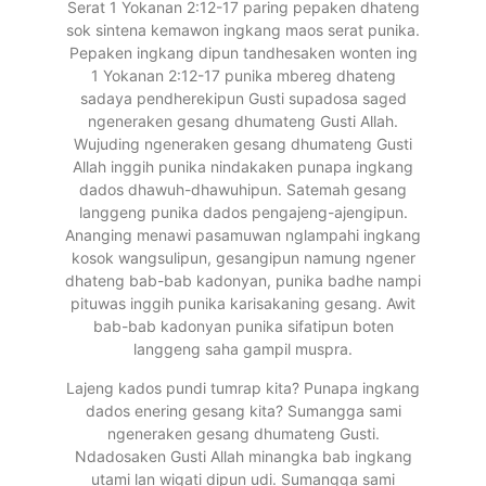
Serat 1 Yokanan 2:12-17 paring pepaken dhateng
sok sintena kemawon ingkang maos serat punika.
Pepaken ingkang dipun tandhesaken wonten ing
1 Yokanan 2:12-17 punika mbereg dhateng
sadaya pendherekipun Gusti supadosa saged
ngeneraken gesang dhumateng Gusti Allah.
Wujuding ngeneraken gesang dhumateng Gusti
Allah inggih punika nindakaken punapa ingkang
dados dhawuh-dhawuhipun. Satemah gesang
langgeng punika dados pengajeng-ajengipun.
Ananging menawi pasamuwan nglampahi ingkang
kosok wangsulipun, gesangipun namung ngener
dhateng bab-bab kadonyan, punika badhe nampi
pituwas inggih punika karisakaning gesang. Awit
bab-bab kadonyan punika sifatipun boten
langgeng saha gampil muspra.
Lajeng kados pundi tumrap kita? Punapa ingkang
dados enering gesang kita? Sumangga sami
ngeneraken gesang dhumateng Gusti.
Ndadosaken Gusti Allah minangka bab ingkang
utami lan wigati dipun udi. Sumangga sami