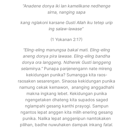
“Anadene donya iki lan kamelikane nedhenge
sirna, nanging sapa
kang nglakoni karsane Gusti Allah iku tetep urip
ing salaw-lawase”
(1 Yokanan 2:17)
“Eling-eling manungsa bakal mati. Eling-eling
aneng donya pira lawase. Eling-eling bandha
donya ora langgeng. Ndherek Gusti langgeng
selaminya.”
Punapa panjenengann nate mireng
kekidungan punika? Sumangga kita raos-
raosaken sesarengan. Sinaosa kekidungan punika
namung cekak kemawon, ananging anggadhahi
makna ingkang lebet. Kekidungan punika
ngengetaken dhateng kita supados saged
nglampahi gesang kanthi prayogi. Sampun
ngantos lepat anggen kita milih enering gesang
punika. Nalika lepat anggenipun namtokaken
pilihan, badhe nuwuhaken dampak inkang
fatal
.