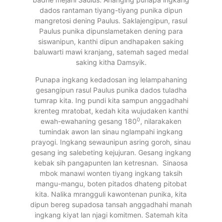
dados rantaman tiyang-tiyang punika dipun
mangretosi dening Paulus. Saklajengipun, rasul
Paulus punika dipunslametaken dening para
siswanipun, kanthi dipun andhapaken saking
baluwarti mawi kranjang, satemah saged medal
saking kitha Damsyik.
Punapa ingkang kedadosan ing lelampahaning
gesangipun rasul Paulus punika dados tuladha
tumrap kita. Ing pundi kita sampun anggadhahi
krenteg mratobat, kedah kita wujudaken kanthi
0
ewah-ewahaning gesang 180
, nilarakaken
tumindak awon lan sinau nglampahi ingkang
prayogi. Ingkang sewaunipun asring goroh, sinau
gesang ing salebeting kejujuran. Gesang ingkang
kebak sih pangapunten lan ketresnan. Sinaosa
mbok manawi wonten tiyang ingkang taksih
mangu-mangu, boten pitados dhateng pitobat
kita. Nalika mrangguli kawontenan punika, kita
dipun bereg supadosa tansah anggadhahi manah
ingkang kiyat lan njagi komitmen. Satemah kita