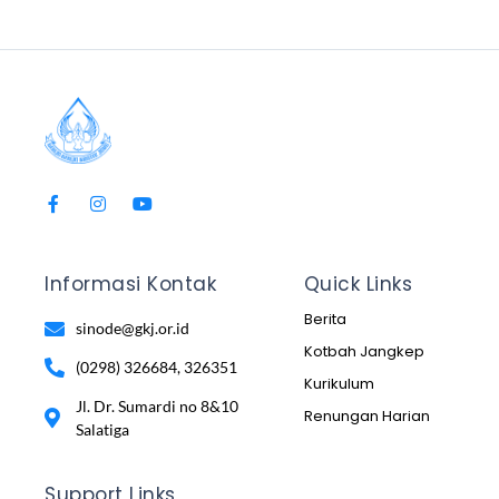
Informasi Kontak
Quick Links
Berita
sinode@gkj.or.id
Kotbah Jangkep
(0298) 326684, 326351
Kurikulum
Jl. Dr. Sumardi no 8&10
Renungan Harian
Salatiga
Support Links