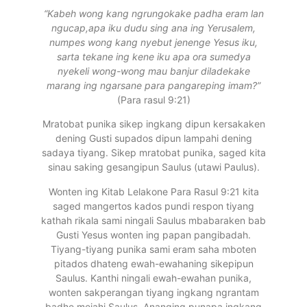
“Kabeh wong kang ngrungokake padha eram lan
ngucap,apa iku dudu sing ana ing Yerusalem,
numpes wong kang nyebut jenenge Yesus iku,
sarta tekane ing kene iku apa ora sumedya
nyekeli wong-wong mau banjur diladekake
marang ing ngarsane para pangareping imam?”
(Para rasul 9:21)
Mratobat punika sikep ingkang dipun kersakaken
dening Gusti supados dipun lampahi dening
sadaya tiyang. Sikep mratobat punika, saged kita
sinau saking gesangipun Saulus (utawi Paulus).
Wonten ing Kitab Lelakone Para Rasul 9:21 kita
saged mangertos kados pundi respon tiyang
kathah rikala sami ningali Saulus mbabaraken bab
Gusti Yesus wonten ing papan pangibadah.
Tiyang-tiyang punika sami eram saha mboten
pitados dhateng ewah-ewahaning sikepipun
Saulus. Kanthi ningali ewah-ewahan punika,
wonten sakperangan tiyang ingkang ngrantam
badhe mejahi Saulus. Ananging punapa ingkang