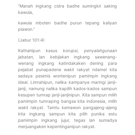
“Manah ingkang cidra badhe sumingkir saking
kawula,
kawula mboten badhe purun tepang kaliyan
piawon.”
(Jabur 101:4)
Kathahipun kasus
korupsi
,
penyalahgunaan
jabatan
, lan
kebijakan
ingkang sawenang-
wenang ingkang katindakaken dening para
pejabat punapadene wakil rakyat ndamel kita
sedaya pesimis wontenipun pamimpin ingkang
ideal. Limrahipun, nalika kampanye maringi janji-
janji, namung nalika kapilih kados-kados sampun
kesupen tumrap janji-janjinipun. Kita sampun milih
pamimpin tumraping bangsa kita indonesia, milih
wakil rakyat. Tamtu kemawon pangajeng-ajeng
kita ingkang sampun kita pilih punika estu
pamimpin ingkang jujur, tegas lan sumadya
merjuangaken kepentinganipun rakyat.