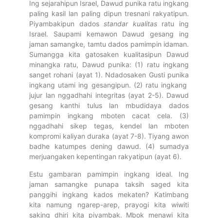
Ing sejarahipun Israel, Dawud punika ratu ingkang
paling kasil lan paling dipun tresnani rakyatipun.
Piyambakipun dados
standar kualitas
ratu ing
Israel. Saupami kemawon Dawud gesang ing
jaman samangke, tamtu dados pamimpin idaman.
Sumangga kita gatosaken kualitasipun Dawud
minangka ratu, Dawud punika: (1) ratu ingkang
sanget rohani (ayat 1). Ndadosaken Gusti punika
ingkang utami ing gesangipun. (2) ratu ingkang
jujur lan nggadhahi integritas (ayat 2-5). Dawud
gesang kanthi tulus lan mbudidaya dados
pamimpin ingkang mboten cacat cela. (3)
nggadhahi sikep tegas, kendel lan mboten
kompromi kaliyan duraka (ayat 7-8). Tiyang awon
badhe katumpes dening dawud. (4) sumadya
merjuangaken kepentingan rakyatipun (ayat 6).
Estu gambaran pamimpin ingkang ideal. Ing
jaman samangke punapa taksih saged kita
panggihi ingkang kados mekaten? Katimbang
kita namung ngarep-arep, prayogi kita wiwiti
saking dhiri kita piyambak. Mbok menawi kita