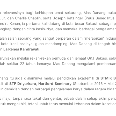
 relevansinya bagi kehidupan umat sekarang, Mas Danang bukan
ur, dan Charlie Chaplin, serta Joseph Ratzinger (Paus Benediktus X
ndiri. Konon, ia pertama kali datang di kota besar Bekasi, sebagai
enangkap dengan cinta kasih-Nya, dan memakai berbagai pengalama
dalah salah seorang yang sangat berperan dalam “merapikan” hidup
 kota kecil asalnya, guna mendampingi Mas Danang di tengah hiru
an
La Renea Kandrayati
.
ikaruniakan melalui rekan-rekan pemuda dan jemaat GKJ Bekasi, s
 sudah sekitar 22 tahun lamanya Mas Danang mengalami pembaru
ang itu juga dialaminya melalui pendidikan akademik di
STMIK Bi
sif di
STF Driyarkara
,
Hartford Seminary
(September 2016 – Mei 2
Pun demikian dengan berbagai pengalaman karya dalam ragam bidan
maju, tanpa rasa takut dan gentar, sebab dalam setiap akhir peri
untuk mengakhiri, tetapi untuk terus memulai kebaruan dalam kesetia
.