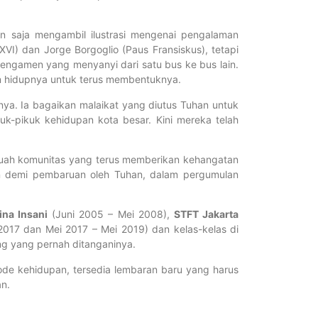
 saja mengambil ilustrasi mengenai pengalaman
VI) dan Jorge Borgoglio (Paus Fransiskus), tetapi
 pengamen yang menyanyi dari satu bus ke bus lain.
n hidupnya untuk terus membentuknya.
nya. Ia bagaikan malaikat yang diutus Tuhan untuk
k-pikuk kehidupan kota besar. Kini mereka telah
ebuah komunitas yang terus memberikan kehangatan
an demi pembaruan oleh Tuhan, dalam pergumulan
na Insani
(Juni 2005 – Mei 2008),
STFT Jakarta
017 dan Mei 2017 – Mei 2019) dan kelas-kelas di
g yang pernah ditanganinya.
ode kehidupan, tersedia lembaran baru yang harus
an.