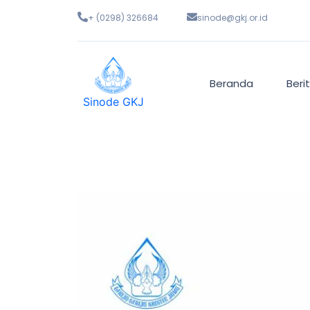
+ (0298) 326684
sinode@gkj.or.id
Beranda
Beri
Sinode GKJ