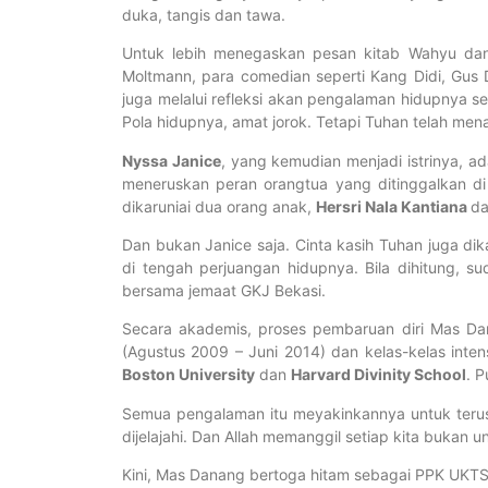
duka, tangis dan tawa.
Untuk lebih menegaskan pesan kitab Wahyu dan
Moltmann, para comedian seperti Kang Didi, Gus D
juga melalui refleksi akan pengalaman hidupnya se
Pola hidupnya, amat jorok. Tetapi Tuhan telah m
Nyssa Janice
, yang kemudian menjadi istrinya, a
meneruskan peran orangtua yang ditinggalkan di
dikaruniai dua orang anak,
Hersri Nala Kantiana
d
Dan bukan Janice saja. Cinta kasih Tuhan juga d
di tengah perjuangan hidupnya. Bila dihitung,
bersama jemaat GKJ Bekasi.
Secara akademis, proses pembaruan diri Mas Dan
(Agustus 2009 – Juni 2014) dan kelas-kelas inten
Boston University
dan
Harvard Divinity School
. 
Semua pengalaman itu meyakinkannya untuk terus 
dijelajahi. Dan Allah memanggil setiap kita bukan 
Kini, Mas Danang bertoga hitam sebagai PPK UKTS