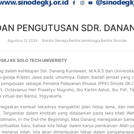
DAN PENGUTUSAN SDR. DANA
Berita Gereja
,
Berita Lembaga
,
Berita Sinode
Agustus 13, 2024
-
 GKJ
KE SOLO TECH UNIVERSITY
ng dalam kehidupan Sdr. Danang Kurniawan, M.A.R.S dan Universitas 
ja-gereja Kristen Jawa pada umumnya. Dalam ibadah jemaat yang 
n pengutusan sebagai Pendeta Pelayanan Khusus (PPK) Sinode GKJ u
 Octavianus Heri Prasetyo Nugroho, Ibu Kartini Astuti, Ibu Pdt. Te
virtual dari Bantul, Yogyakarta.
egaskan kembali tekadnya mengakhiri jalan hidup lama, dan me
Tergambar dalam khotbah yang didasarkan pada teks kitab Wahy
Moltmann,
In the End-the Beginning
), Mas Danang menegaskan bahwa d
 spiritualitas baru, bahwa kita hidup dalam karya pembaruan Allah 
menerus inilah, kita akan dimampukan hidup dalam pengaharapa