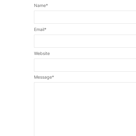
Name
*
Email
*
Website
Message
*