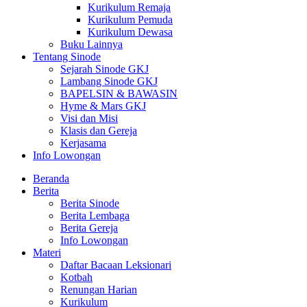
Kurikulum Remaja
Kurikulum Pemuda
Kurikulum Dewasa
Buku Lainnya
Tentang Sinode
Sejarah Sinode GKJ
Lambang Sinode GKJ
BAPELSIN & BAWASIN
Hyme & Mars GKJ
Visi dan Misi
Klasis dan Gereja
Kerjasama
Info Lowongan
Beranda
Berita
Berita Sinode
Berita Lembaga
Berita Gereja
Info Lowongan
Materi
Daftar Bacaan Leksionari
Kotbah
Renungan Harian
Kurikulum