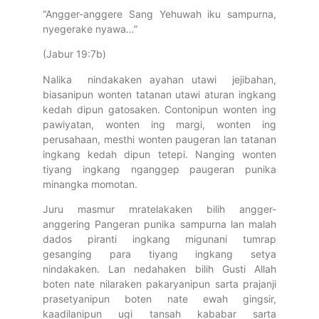
“Angger-anggere Sang Yehuwah iku sampurna,
nyegerake nyawa…”
(Jabur 19:7b)
Nalika nindakaken ayahan utawi jejibahan,
biasanipun wonten tatanan utawi aturan ingkang
kedah dipun gatosaken. Contonipun wonten ing
pawiyatan, wonten ing margi, wonten ing
perusahaan, mesthi wonten paugeran lan tatanan
ingkang kedah dipun tetepi. Nanging wonten
tiyang ingkang nganggep paugeran punika
minangka momotan.
Juru masmur mratelakaken bilih angger-
anggering Pangeran punika sampurna lan malah
dados piranti ingkang migunani tumrap
gesanging para tiyang ingkang setya
nindakaken. Lan nedahaken bilih Gusti Allah
boten nate nilaraken pakaryanipun sarta prajanji
prasetyanipun boten nate ewah gingsir,
kaadilanipun ugi tansah kababar sarta