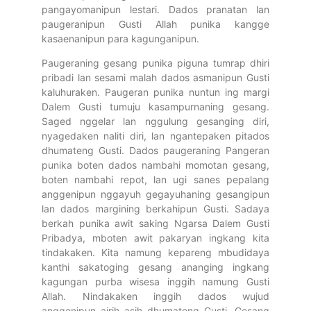
pangayomanipun lestari. Dados pranatan lan
paugeranipun Gusti Allah punika kangge
kasaenanipun para kagunganipun.
Paugeraning gesang punika piguna tumrap dhiri
pribadi lan sesami malah dados asmanipun Gusti
kaluhuraken. Paugeran punika nuntun ing margi
Dalem Gusti tumuju kasampurnaning gesang.
Saged nggelar lan nggulung gesanging diri,
nyagedaken naliti diri, lan ngantepaken pitados
dhumateng Gusti. Dados paugeraning Pangeran
punika boten dados nambahi momotan gesang,
boten nambahi repot, lan ugi sanes pepalang
anggenipun nggayuh gegayuhaning gesangipun
lan dados margining berkahipun Gusti. Sadaya
berkah punika awit saking Ngarsa Dalem Gusti
Pribadya, mboten awit pakaryan ingkang kita
tindakaken. Kita namung kepareng mbudidaya
kanthi sakatoging gesang ananging ingkang
kagungan purba wisesa inggih namung Gusti
Allah. Nindakaken inggih dados wujud
anggenipun ajrih asih dhumateng Gusti. Gesang