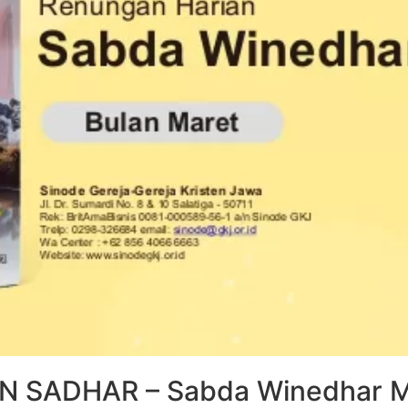
 SADHAR – Sabda Winedhar M