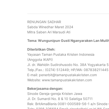
RENUNGAN SADHAR
Sabda Winedhar Maret 2024
Mitra Saben Ari Marsudi Ati
Tema: Wungunipun Gusti Nganyaraken Lan Muli
Diterbitkan Oleh:
Yayasan Taman Pustaka Kristen Indonesia
(Anggota IKAPI)
Jl. dr. Wahidin Sudirohusodo No. 38A Yogyakarta 
Telp./Fax.: (0274) 512449; HP/WA: 087838211445
E-mail: penerbit@tamanpustakakristen.com
Website: www.tamanpustakakristen.com
Bekerjasama dengan:
Sinode Gereja-gereja Kristen Jawa
Jl. Dr. Sumardi No. 8 & 10 Salatiga 50711
Rek: BritAmaBisnis 0081-000589-56-1 a/n Sinode
Telp: 0298.326684 Email: sinode@gkj.or.id WA Ce