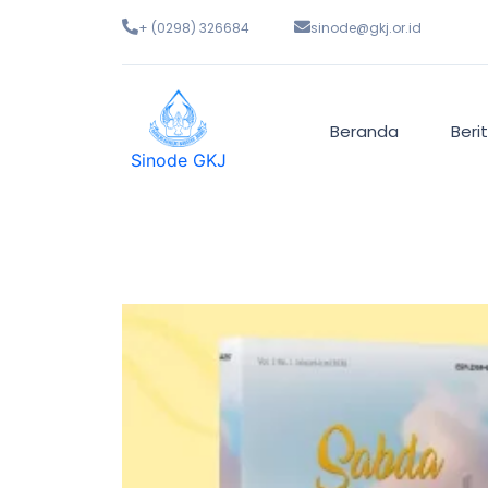
+ (0298) 326684
sinode@gkj.or.id
Beranda
Beri
Sinode GKJ