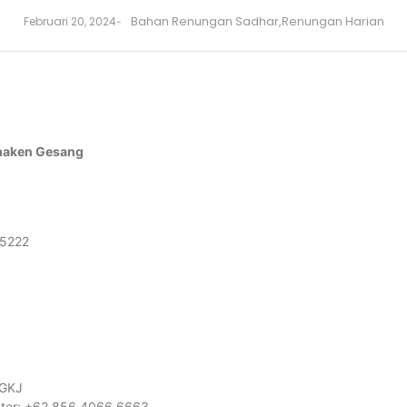
Bahan Renungan Sadhar
,
Renungan Harian
Februari 20, 2024
-
haken Gesang
55222
 GKJ
nter: +62 856 4066 6663