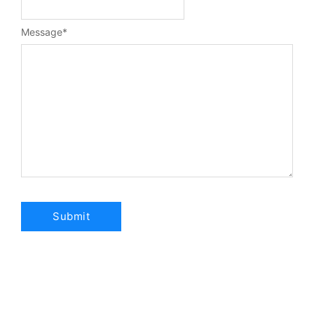
Message
*