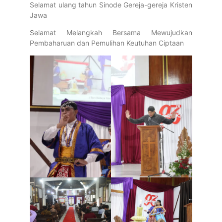
Selamat ulang tahun Sinode Gereja-gereja Kristen
Jawa
Selamat Melangkah Bersama Mewujudkan
Pembaharuan dan Pemulihan Keutuhan Ciptaan