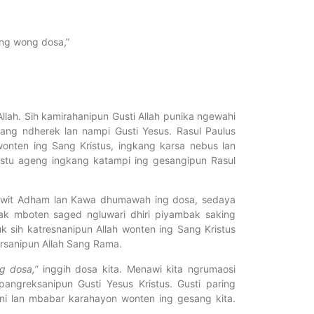
ang wong dosa,”
lah. Sih kamirahanipun Gusti Allah punika ngewahi
ang ndherek lan nampi Gusti Yesus. Rasul Paulus
wonten ing Sang Kristus, ingkang karsa nebus lan
estu ageng ingkang katampi ing gesangipun Rasul
 Wiwit Adham lan Kawa dhumawah ing dosa, sedaya
k mboten saged ngluwari dhiri piyambak saking
 sih katresnanipun Allah wonten ing Sang Kristus
rsanipun Allah Sang Rama.
g dosa,”
inggih dosa kita. Menawi kita ngrumaosi
greksanipun Gusti Yesus Kristus. Gusti paring
ni lan mbabar karahayon wonten ing gesang kita.