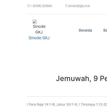
+ (0298) 326684
sinode@gkj.or.id
Beranda
Be
Sinode GKJ
Jemuwah, 9 Pe
I Para Raja 14:1-8; Jabur 50:1-6; I Timoteus 1:12-2