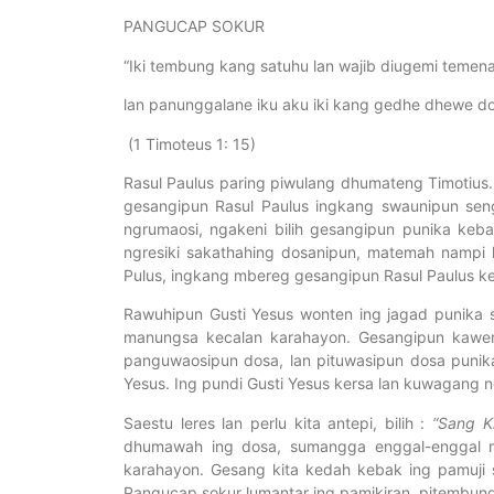
PANGUCAP SOKUR
“Iki tembung kang satuhu lan wajib diugemi temena
lan panunggalane iku aku iki kang gedhe dhewe do
(1 Timoteus 1: 15)
Rasul Paulus paring piwulang dhumateng Timotius.
gesangipun Rasul Paulus ingkang swaunipun seng
ngrumaosi, ngakeni bilih gesangipun punika keba
ngresiki sakathahing dosanipun, matemah nampi 
Pulus, ingkang mbereg gesangipun Rasul Paulus ke
Rawuhipun Gusti Yesus wonten ing jagad punika 
manungsa kecalan karahayon. Gesangipun kaweng
panguwaosipun dosa, lan pituwasipun dosa punika
Yesus. Ing pundi Gusti Yesus kersa lan kuwagang
Saestu leres lan perlu kita antepi, bilih :
“Sang K
dhumawah ing dosa, sumangga enggal-enggal mra
karahayon. Gesang kita kedah kebak ing pamuji 
Pangucap sokur lumantar ing pamikiran, pitembung