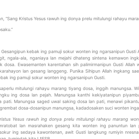
n, “Sang Kristus Yesus rawuh ing donya prelu mitulungi rahayu mar
saku.”
 Gesangipun kebak ing pamuji sokur wonten ing ngarsanipun Gusti Al
it, ngala-ala, nganiaya lan mejahi dhateng sintena kemawon ingk
k dosa. Ewasemanten karentahan sih palimirmanipun Gusti Allah 
karahayon lan gesang langgeng. Punika Sihipun Allah ingkang sa
bak ing pamuji sokur wonten ing ngarsanipun Gusti.
saperlu mitulungi rahayu marang tiyang dosa, inggih manungsa.
ku ing dosa lan pejah. Manungsa kanthi kekiyatanipun piyamba
 pati. Manungsa saged uwal saking dosa lan pati, menawi pikantuk
 ngrembat dosa-dosanipun manungsa, kadadosaken suci wonten inga
ristus Yesus rawuh ing donya prelu mitulungi rahayu marang won
tobat lan masrahaken gesang kita wonten ing panuntun lan pan
sokur ing sedaya kawontenan, awit Gusti langkung rumiyin nresna
an, tumindak kita I *ESB.