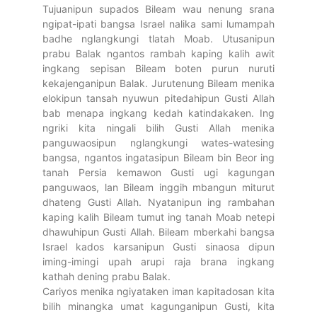
Tujuanipun supados Bileam wau nenung srana
ngipat-ipati bangsa Israel nalika sami lumampah
badhe nglangkungi tlatah Moab. Utusanipun
prabu Balak ngantos rambah kaping kalih awit
ingkang sepisan Bileam boten purun nuruti
kekajenganipun Balak. Jurutenung Bileam menika
elokipun tansah nyuwun pitedahipun Gusti Allah
bab menapa ingkang kedah katindakaken. Ing
ngriki kita ningali bilih Gusti Allah menika
panguwaosipun nglangkungi wates-watesing
bangsa, ngantos ingatasipun Bileam bin Beor ing
tanah Persia kemawon Gusti ugi kagungan
panguwaos, lan Bileam inggih mbangun miturut
dhateng Gusti Allah. Nyatanipun ing rambahan
kaping kalih Bileam tumut ing tanah Moab netepi
dhawuhipun Gusti Allah. Bileam mberkahi bangsa
Israel kados karsanipun Gusti sinaosa dipun
iming-imingi upah arupi raja brana ingkang
kathah dening prabu Balak.
Cariyos menika ngiyataken iman kapitadosan kita
bilih minangka umat kagunganipun Gusti, kita