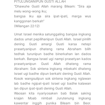
PITULUNGANIPUN GUSTI ALLAH
“Dhawuhe Gusti Allah marang Bileam: “Sira aja
melu wong-wong iku;
bangsa iku aja sira ipat-ipati, marga wus
kanggonan berkah”
(Wilangan 22:12)
Umat Israel menika satunggaling bangsa ingkang
dados umat pepilihanipun Gusti Allah. Israel pinilih
dening Gusti amargi Gusti karsa netepi
prasetyanipun dhateng rama Abraham bilih
tedhak turunipun badhe binerkahan lan dados
berkah. Bangsa Israel ugi nampi prasetyan kados
prasetyanipun Gusti Allah dhateng rama
Abraham: Sok sintena ingkang mbekahi dhateng
Israel ugi badhe dipun berkahi dening Gusti Allah.
Kosok wangsulipun sok sintena ingkang nglawan
lab badhe ngipat-ipati Israel ugi badhe kalawan
lan dipun ipat-ipati dening Gusti Allah.
Waosan kita nyariyosaken bab Balak saking
krajan Moab nimbali Jurutenung ingkang
kawentar inggih punika Bileam bin Beor.