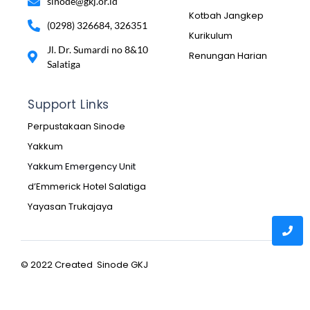
sinode@gkj.or.id
Kotbah Jangkep
(0298) 326684, 326351
Kurikulum
Jl. Dr. Sumardi no 8&10
Renungan Harian
Salatiga
Support Links
Perpustakaan Sinode
Yakkum
Yakkum Emergency Unit
d’Emmerick Hotel Salatiga
Yayasan Trukajaya
© 2022 Created Sinode GKJ