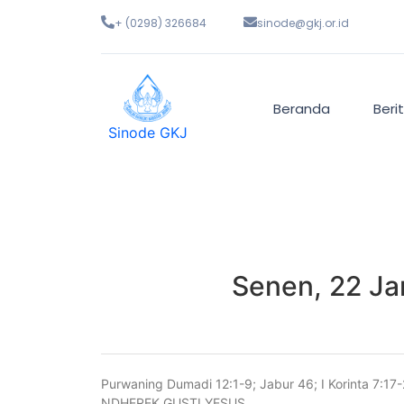
+ (0298) 326684
sinode@gkj.or.id
Beranda
Beri
Sinode GKJ
Senen, 22 Ja
Purwaning Dumadi 12:1-9; Jabur 46; I Korinta 7:17
NDHEREK GUSTI YESUS