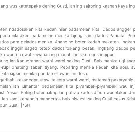
kang wus katetepake dening Gusti, lan ing sajroning kaanan kaya ing
ten ndadosaken kita kedah nilar padamelan kita. Dados angger p
 perlu nilaraken padamelan menika lajeng sami dados Pandita, Pen
os para pelados menika. Ananging boten kedah mekaten. Ingkang
ecak inggih saged tetep dados tukang besak. Ingkang dados pe
ika wonten ewah-ewahan ing manah lan sikep gesangipun.
ring lan kanugrahan warni-warni saking Gusti. Bab menika ugi sag
i-rupi dhateng saben tiyang. Peparing menika kedah kita aosi, 
kita sigkiri menika pandamel awon lan dosa.
ggadhahi kesagedan utawi talenta warni-warni, matemah pakaryani
amelan lan lumantar pedamelan kita piyambak-piyambak wau Inj
 Yesus. Paling boten sikep lan patrap kados dipun wucalaken den
an sami kepengin mangertos bab piwucal saking Gusti Yesus Krist
pun Gusti. |*SH