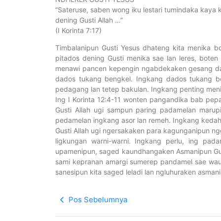
“Sateruse, saben wong iku lestari tumindaka kaya 
dening Gusti Allah …”
(I Korinta 7:17)
Timbalanipun Gusti Yesus dhateng kita menika bo
pitados dening Gusti menika sae lan leres, boten
menawi pancen kepengin ngabdekaken gesang dad
dados tukang bengkel. Ingkang dados tukang b
pedagang lan tetep bakulan. Ingkang penting men
Ing I Korinta 12:4-11 wonten pangandika bab pepa
Gusti Allah ugi sampun paring padamelan marup
pedamelan ingkang asor lan remeh. Ingkang kedah 
Gusti Allah ugi ngersakaken para kagunganipun n
ligkungan warni-warni. Ingkang perlu, ing pad
upamenipun, saged kaundhangaken Asmanipun Gusti
sami kepranan amargi sumerep pandamel sae wau l
sanesipun kita saged leladi lan ngluhuraken asmani
Pos Sebelumnya