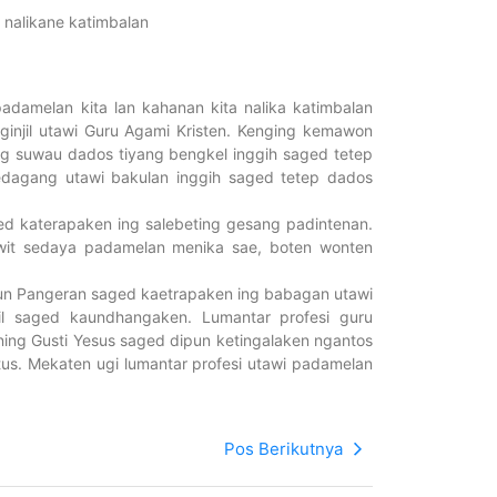
 nalikane katimbalan
adamelan kita lan kahanan kita nalika katimbalan
ginjil utawi Guru Agami Kristen. Kenging kemawon
 suwau dados tiyang bengkel inggih saged tetep
dagang utawi bakulan inggih saged tetep dados
ed katerapaken ing salebeting gesang padintenan.
awit sedaya padamelan menika sae, boten wonten
pun Pangeran saged kaetrapaken ing babagan utawi
il saged kaundhangaken. Lumantar profesi guru
ing Gusti Yesus saged dipun ketingalaken ngantos
us. Mekaten ugi lumantar profesi utawi padamelan
Pos Berikutnya