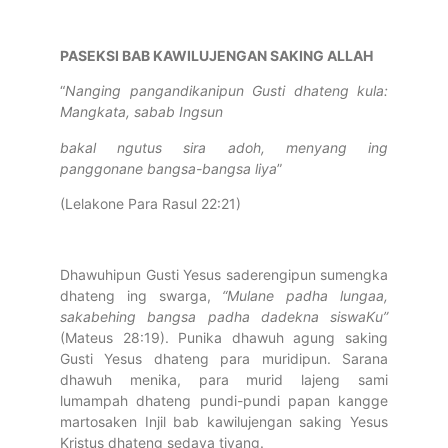
PASEKSI BAB KAWILUJENGAN SAKING ALLAH
“
Nanging pangandikanipun Gusti dhateng kula:
Mangkata, sabab Ingsun
bakal ngutus sira adoh, menyang ing
panggonane bangsa-bangsa liya
”
(Lelakone Para Rasul 22:21)
Dhawuhipun Gusti Yesus saderengipun sumengka
dhateng ing swarga,
“Mulane padha lungaa,
sakabehing bangsa padha dadekna siswaKu
”
(Mateus 28:19). Punika dhawuh agung saking
Gusti Yesus dhateng para muridipun. Sarana
dhawuh menika, para murid lajeng sami
lumampah dhateng pundi-pundi papan kangge
martosaken Injil bab kawilujengan saking Yesus
Kristus dhateng sedaya tiyang.