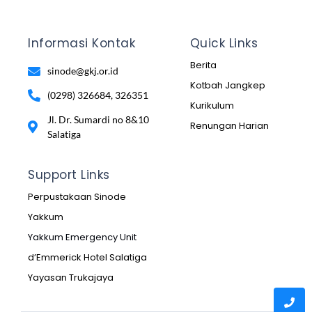
Informasi Kontak
Quick Links
Berita
sinode@gkj.or.id
Kotbah Jangkep
(0298) 326684, 326351
Kurikulum
Jl. Dr. Sumardi no 8&10
Renungan Harian
Salatiga
Support Links
Perpustakaan Sinode
Yakkum
Yakkum Emergency Unit
d’Emmerick Hotel Salatiga
Yayasan Trukajaya