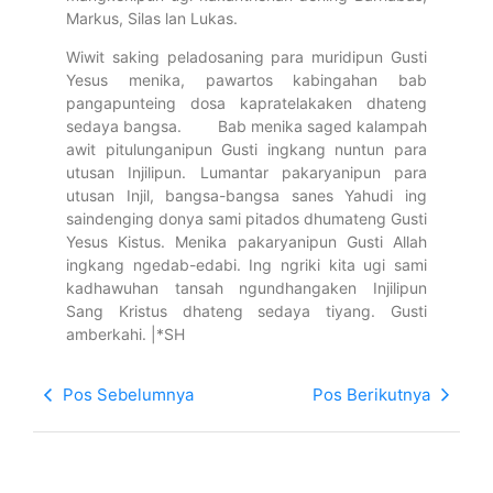
Markus, Silas lan Lukas.
Wiwit saking peladosaning para muridipun Gusti
Yesus menika, pawartos kabingahan bab
pangapunteing dosa kapratelakaken dhateng
sedaya bangsa. Bab menika saged kalampah
awit pitulunganipun Gusti ingkang nuntun para
utusan Injilipun. Lumantar pakaryanipun para
utusan Injil, bangsa-bangsa sanes Yahudi ing
saindenging donya sami pitados dhumateng Gusti
Yesus Kistus. Menika pakaryanipun Gusti Allah
ingkang ngedab-edabi. Ing ngriki kita ugi sami
kadhawuhan tansah ngundhangaken Injilipun
Sang Kristus dhateng sedaya tiyang. Gusti
amberkahi. |*SH
Pos Sebelumnya
Pos Berikutnya