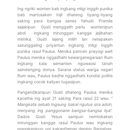
Ing ngriki wonten bab ingkang mligi inggih punika
bab martosaken Injil dhateng tiyang-tiyang
saking para bangsa sanes Yahudi. Pramila
sajakipun Gusti menggalih perlu wontenipun
abdi ingkang mirunggan kangge jejibahan
menika. Gusti lajeng milih lan netepaken
satunggaling priyantun ingkang mligi inggih
punika rasul Paulus. Menika pancen prayogi awit
Paulus menika nggadhahi kewarganegaraan Rum
ingkang kala semanten nguwaosi tanah
saindenging donya. Sarana status warga negari
Rum wau, Paulus badhe nggadhahi kondisi politis
ingkang cocok kaliyan tugasipun.
Pangandikanipun Gusti dhateng Paulus menika
kacetha ing ayat 21 saking Para rasul 22 wau: “
Mangkata sebab Ingsung bakal ngutus sira adoh,
menyang ing panggonane
bangsa-bangsa liya“.
Dados Gusti Yesus sampun nemtokaken
mirunggan kangge rasul Paulus wau ingkang
mangkenipun ugi kakanthenan dening Barnabas,