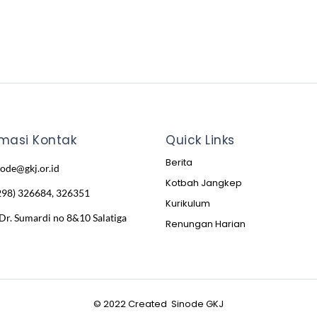
rmasi Kontak
Quick Links
Berita
node@gkj.or.id
Kotbah Jangkep
298) 326684, 326351
Kurikulum
 Dr. Sumardi no 8&10 Salatiga
Renungan Harian
© 2022 Created Sinode GKJ