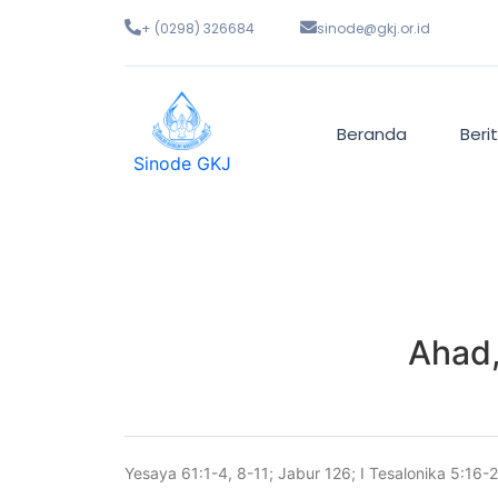
+ (0298) 326684
sinode@gkj.or.id
Beranda
Beri
Sinode GKJ
Ahad,
Yesaya 61:1-4, 8-11; Jabur 126; I Tesalonika 5:16-