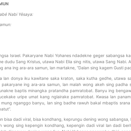
AMUN
tabé Nabi Yésaya:
samun:
ngsa Israel. Pakaryane Nabi Yohanes ndadekne geger sabangsa ka
 dudu Sang Kristus, utawa Nabi Elia sing nitis, utawa Sang Nabi.
ana ing ara-ara samun, lan martakne, “Dalan sing kagem Gusti pad
an donya iku kawitane saka kraton, saka kutha gedhe, utawa sa
i pakaryane ing ara-ara samun, lan malah wong akeh sing padha 
gunakne baptis minangka pratandha pamratobat. Banyu ing benga
nyucekake uripe umat kang nglairake pamratobat. Kwasa lan pana
ung nganggo banyu, lan sing badhe rawuh bakal mbaptis srana Ro
atut”.
bisa dadi viral, bisa kondhang, keprungu dening wong sabangsa, l
 wong sing kepengin kondhang, kepengin dadi viral lan dadi ber