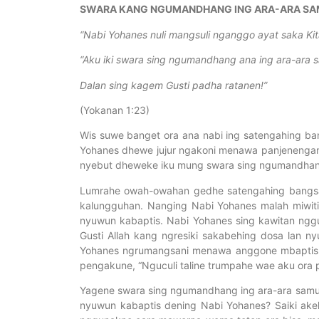
SWARA KANG NGUMANDHANG ING ARA-ARA S
“
Nabi Yohanes nuli mangsuli nganggo ayat saka Ki
“Aku iki swara sing ngumandhang ana ing ara-ara 
Dalan sing kagem Gusti padha ratanen!
”
(Yokanan 1:23)
Wis suwe banget ora ana nabi ing satengahing ba
Yohanes dhewe jujur ngakoni menawa panjenengane
nyebut dheweke iku mung swara sing ngumandhang 
Lumrahe owah-owahan gedhe satengahing bangsa l
kalungguhan. Nanging Nabi Yohanes malah miwit
nyuwun kabaptis. Nabi Yohanes sing kawitan ng
Gusti Allah kang ngresiki sakabehing dosa lan 
Yohanes ngrumangsani menawa anggone mbaptis m
pengakune, “Nguculi taline trumpahe wae aku ora p
Yagene swara sing ngumandhang ing ara-ara samun 
nyuwun kabaptis dening Nabi Yohanes? Saiki akeh