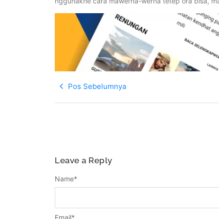
nggunakne cara mawerna-werna tetep ora bisa, mal
Pos Sebelumnya
Leave a Reply
Name
*
Email
*