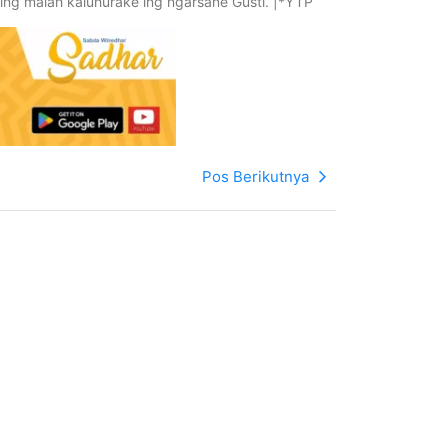
ing malah kaluhurake ing ngarsane Gusti. |*YTP
Pos Berikutnya