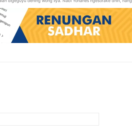
ah digeguyu dening wong liya. Nabi Yohanes ngesorake dhiri, nang