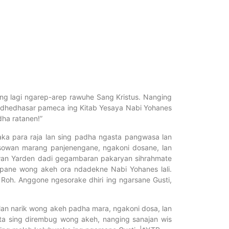
ng lagi ngarep-arep rawuhe Sang Kristus. Nanging
 Adhedhasar pameca ing Kitab Yesaya Nabi Yohanes
ha ratanen!”
ka para raja lan sing padha ngasta pangwasa lan
sowan marang panjenengane, ngakoni dosane, lan
wan Yarden dadi gegambaran pakaryan sihrahmate
mpane wong akeh ora ndadekne Nabi Yohanes lali.
h. Anggone ngesorake dhiri ing ngarsane Gusti,
an narik wong akeh padha mara, ngakoni dosa, lan
ita sing dirembug wong akeh, nanging sanajan wis