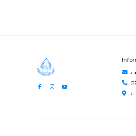
Info
si
(0
Jl.