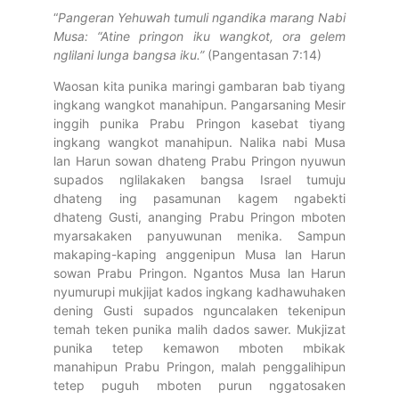
“
Pangeran Yehuwah tumuli ngandika marang Nabi
Musa: “Atine pringon iku wangkot, ora gelem
nglilani lunga bangsa iku.”
(Pangentasan 7:14)
Waosan kita punika maringi gambaran bab tiyang
ingkang wangkot manahipun. Pangarsaning Mesir
inggih punika Prabu Pringon kasebat tiyang
ingkang wangkot manahipun. Nalika nabi Musa
lan Harun sowan dhateng Prabu Pringon nyuwun
supados nglilakaken bangsa Israel tumuju
dhateng ing pasamunan kagem ngabekti
dhateng Gusti, ananging Prabu Pringon mboten
myarsakaken panyuwunan menika. Sampun
makaping-kaping anggenipun Musa lan Harun
sowan Prabu Pringon. Ngantos Musa lan Harun
nyumurupi mukjijat kados ingkang kadhawuhaken
dening Gusti supados nguncalaken tekenipun
temah teken punika malih dados sawer. Mukjizat
punika tetep kemawon mboten mbikak
manahipun Prabu Pringon, malah penggalihipun
tetep puguh mboten purun nggatosaken