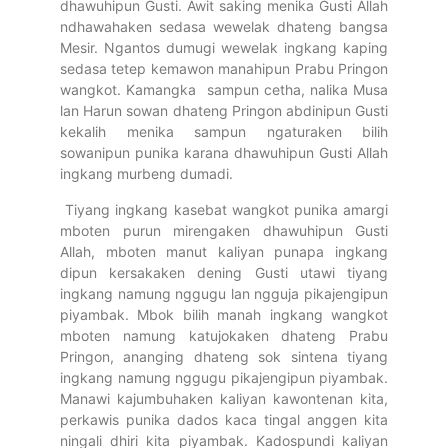
dhawuhipun Gusti. Awit saking menika Gusti Allah
ndhawahaken sedasa wewelak dhateng bangsa
Mesir. Ngantos dumugi wewelak ingkang kaping
sedasa tetep kemawon manahipun Prabu Pringon
wangkot. Kamangka sampun cetha, nalika Musa
lan Harun sowan dhateng Pringon abdinipun Gusti
kekalih menika sampun ngaturaken bilih
sowanipun punika karana dhawuhipun Gusti Allah
ingkang murbeng dumadi.
Tiyang ingkang kasebat wangkot punika amargi
mboten purun mirengaken dhawuhipun Gusti
Allah, mboten manut kaliyan punapa ingkang
dipun kersakaken dening Gusti utawi tiyang
ingkang namung nggugu lan ngguja pikajengipun
piyambak. Mbok bilih manah ingkang wangkot
mboten namung katujokaken dhateng Prabu
Pringon, ananging dhateng sok sintena tiyang
ingkang namung nggugu pikajengipun piyambak.
Manawi kajumbuhaken kaliyan kawontenan kita,
perkawis punika dados kaca tingal anggen kita
ningali dhiri kita piyambak. Kadospundi kaliyan