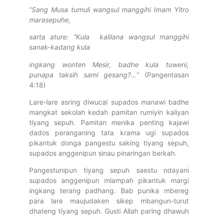
“
Sang Musa tumuli wangsul manggihi Imam Yitro
marasepuhe,
sarta ature: “Kula
kalilana wangsul
manggihi
sanak-kadang kula
ingkang wonten Mesir, badhe kula tuweni,
punapa taksih sami gesang?
…
” (Pangentasan
4:18)
Lare-lare asring diwucal supados manawi badhe
mangkat sekolah kedah pamitan rumiyin kaliyan
tiyang sepuh. Pamitan menika penting kajawi
dados peranganing tata krama ugi supados
pikantuk donga pangestu saking tiyang sepuh,
supados anggenipun sinau pinaringan berkah.
Pangestunipun tiyang sepuh saestu ndayani
supados anggenipun mlampah pikantuk margi
ingkang terang padhang. Bab punika mbereg
para lare maujudaken sikep mbangun-turut
dhateng tiyang sepuh. Gusti Allah paring dhawuh