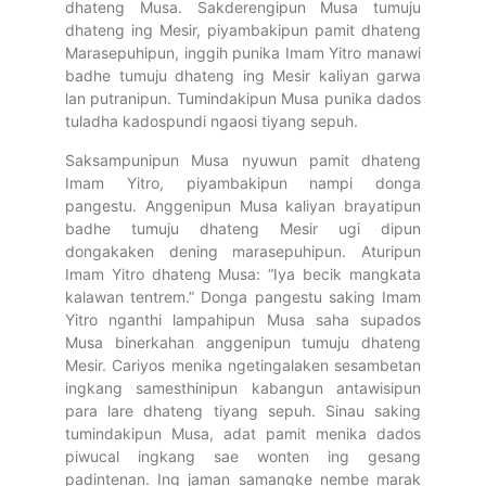
dhateng Musa. Sakderengipun Musa tumuju
dhateng ing Mesir, piyambakipun pamit dhateng
Marasepuhipun, inggih punika Imam Yitro manawi
badhe tumuju dhateng ing Mesir kaliyan garwa
lan putranipun. Tumindakipun Musa punika dados
tuladha kadospundi ngaosi tiyang sepuh.
Saksampunipun Musa nyuwun pamit dhateng
Imam Yitro, piyambakipun nampi donga
pangestu. Anggenipun Musa kaliyan brayatipun
badhe tumuju dhateng Mesir ugi dipun
dongakaken dening marasepuhipun. Aturipun
Imam Yitro dhateng Musa: “Iya becik mangkata
kalawan tentrem.” Donga pangestu saking Imam
Yitro nganthi lampahipun Musa saha supados
Musa binerkahan anggenipun tumuju dhateng
Mesir. Cariyos menika ngetingalaken sesambetan
ingkang samesthinipun kabangun antawisipun
para lare dhateng tiyang sepuh. Sinau saking
tumindakipun Musa, adat pamit menika dados
piwucal ingkang sae wonten ing gesang
padintenan. Ing jaman samangke nembe marak