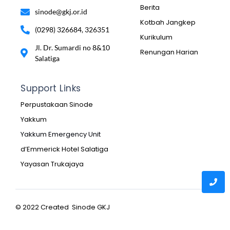
Berita
sinode@gkj.or.id
Kotbah Jangkep
(0298) 326684, 326351
Kurikulum
Jl. Dr. Sumardi no 8&10
Renungan Harian
Salatiga
Support Links
Perpustakaan Sinode
Yakkum
Yakkum Emergency Unit
d’Emmerick Hotel Salatiga
Yayasan Trukajaya
© 2022 Created Sinode GKJ