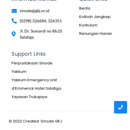
Berita
sinode@gkj.or.id
Kotbah Jangkep
(0298) 326684, 326351
Kurikulum
Jl. Dr. Sumardi no 8&10
Renungan Harian
Salatiga
Support Links
Perpustakaan Sinode
Yakkum
Yakkum Emergency Unit
d’Emmerick Hotel Salatiga
Yayasan Trukajaya
© 2022 Created Sinode GKJ