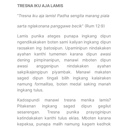
TRESNA IKU AJA LAMIS
“
Tresna iku aja lamis! Padha sengita marang piala
sarta nglakonana panggawe becik
” (Rum 12:9)
Lamis punika ateges punapa ingkang dipun
ngendikakaken boten sami kaliyan ingkang dipun
raosaken ing batosipun. Upaminipun nindakaken
ayahan kanthi tumemen karana dipun awasi
dening pimpinanipun, manawi mboten dipun
awasi anggenipun nindakaken ayahan
sakpikajengipun piyambak. Manawi makaten
saged dipun tingali bilih ingkang kalairaken
namung
formalitas
,
boten medal saking manah
ingkang tulus.
Kadospundi manawi tresna menika lamis?
Pitakenan ingkang saged dipun gegilut
sesarengan. Tresna punika prayoginipun
katindakaken kanthi tulus eklas. Mboten karana
kepeksa, punapa malih namung kagem kedhok