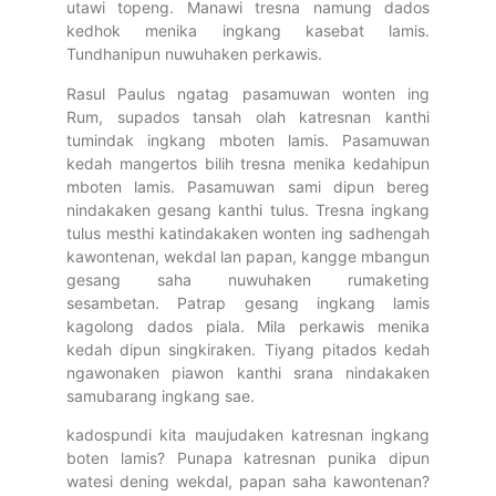
utawi topeng. Manawi tresna namung dados
kedhok menika ingkang kasebat lamis.
Tundhanipun nuwuhaken perkawis.
Rasul Paulus ngatag pasamuwan wonten ing
Rum, supados tansah olah katresnan kanthi
tumindak ingkang mboten lamis. Pasamuwan
kedah mangertos bilih tresna menika kedahipun
mboten lamis. Pasamuwan sami dipun bereg
nindakaken gesang kanthi tulus. Tresna ingkang
tulus mesthi katindakaken wonten ing sadhengah
kawontenan, wekdal lan papan, kangge mbangun
gesang saha nuwuhaken rumaketing
sesambetan. Patrap gesang ingkang lamis
kagolong dados piala. Mila perkawis menika
kedah dipun singkiraken. Tiyang pitados kedah
ngawonaken piawon kanthi srana nindakaken
samubarang ingkang sae.
kadospundi kita maujudaken katresnan ingkang
boten lamis? Punapa katresnan punika dipun
watesi dening wekdal, papan saha kawontenan?