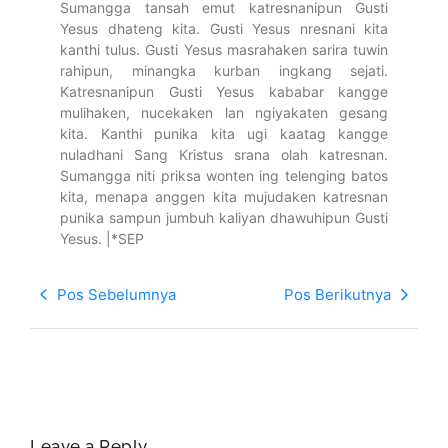
Sumangga tansah emut katresnanipun Gusti
Yesus dhateng kita. Gusti Yesus nresnani kita
kanthi tulus. Gusti Yesus masrahaken sarira tuwin
rahipun, minangka kurban ingkang sejati.
Katresnanipun Gusti Yesus kababar kangge
mulihaken, nucekaken lan ngiyakaten gesang
kita. Kanthi punika kita ugi kaatag kangge
nuladhani Sang Kristus srana olah katresnan.
Sumangga niti priksa wonten ing telenging batos
kita, menapa anggen kita mujudaken katresnan
punika sampun jumbuh kaliyan dhawuhipun Gusti
Yesus. |*SEP
Pos Sebelumnya
Pos Berikutnya
Leave a Reply