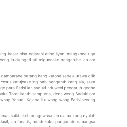
g kasar bisa nglarani atine liyan, mangkono uga
wong kudu ngati-ati migunaake pengaruhe lan ora
dadi gambarane barang kang katone sepele utawa cilik
 Yesus katujoake ing bab pengaruh kang ala, saka
nge para Farisi lan saduki nduweni pengaruh gedhe
aake Toret kanthi sampurna, dene wong Saduki ora
ong Yahudi. Kajaba iku wong-wong Farisi seneng
aman saiki akeh penguwasa lan ulama kang nyalah
lusif, lan fanatik, ndadekake panganute rumangsa