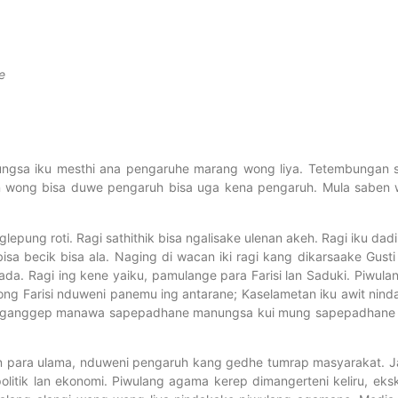
e
gsa iku mesthi ana pengaruhe marang wong liya. Tetembungan sin
n wong bisa duwe pengaruh bisa uga kena pengaruh. Mula saben 
n glepung roti. Ragi sathithik bisa ngalisake ulenan akeh. Ragi iku 
a becik bisa ala. Naging di wacan iki ragi kang dikarsaake Gusti
da. Ragi ing kene yaiku, pamulange para Farisi lan Saduki. Piwula
ng Farisi nduweni panemu ing antarane; Kaselametan iku awit nind
a nganggep manawa sapepadhane manungsa kui mung sapepadhane w
n para ulama, nduweni pengaruh kang gedhe tumrap masyarakat. J
ik lan ekonomi. Piwulang agama kerep dimangerteni keliru, eksk