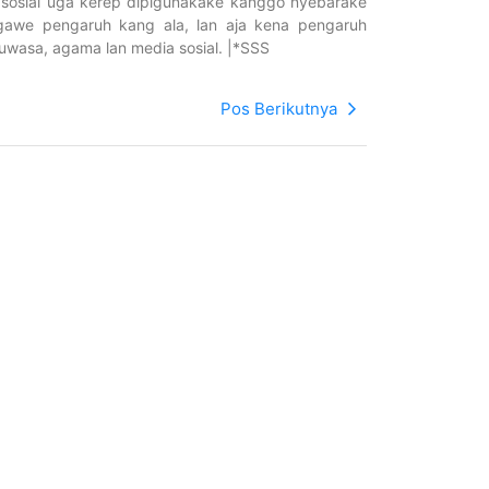
 sosial uga kerep dipigunakake kanggo nyebarake
gawe pengaruh kang ala, lan aja kena pengaruh
uwasa, agama lan media sosial. |*SSS
Pos Berikutnya