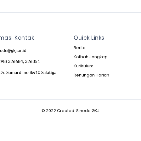
rmasi Kontak
Quick Links
Berita
node@gkj.or.id
Kotbah Jangkep
298) 326684, 326351
Kurikulum
 Dr. Sumardi no 8&10 Salatiga
Renungan Harian
© 2022 Created Sinode GKJ