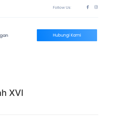
Follow Us:
ngan
Hubungi Kami
ah XVI