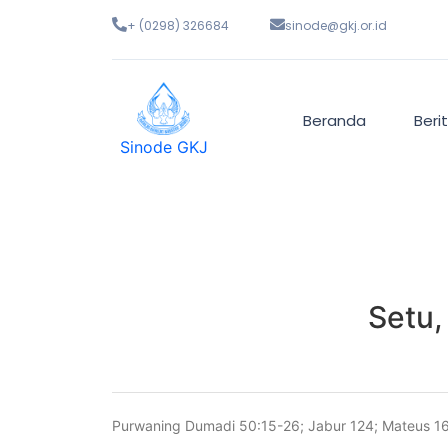
+ (0298) 326684
sinode@gkj.or.id
Beranda
Beri
Sinode GKJ
Setu,
Purwaning Dumadi 50:15-26; Jabur 124; Mateus 1