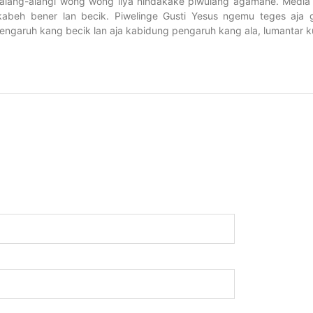
galang-alangi wong wong liya nindakake piwulang agamane. Media
abeh bener lan becik. Piwelinge Gusti Yesus ngemu teges aja 
ngaruh kang becik lan aja kabidung pengaruh kang ala, lumantar k