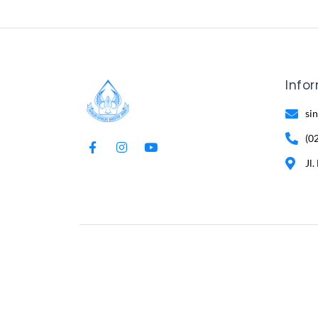
Info
si
(0
Jl.