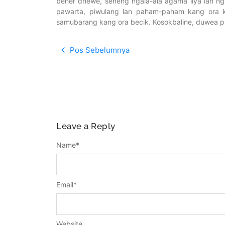
bener dhewe, seneng ngala-ala agama liya lan n
pawarta, piwulang lan paham-paham kang ora k
samubarang kang ora becik. Kosokbaline, duwea pe
Pos Sebelumnya
Leave a Reply
Name
*
Email
*
Website