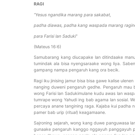
RAGI
“Yesus ngandika marang para sakabat,
padha diawas, padha kang waspada marang ragin
para Farisi lan Saduki
”
(Mateus 16:6)
Samubarang kang diucapake lan ditindaake manun
tumindak ala bisa nyengsaraake wong liya. Sabe
gampang nampa pengaruh kang ora becik.
Ragi iku jinising jamur bisa bisa gawe kalise ulene
nanging duweni pengaruh gedhe. Pengaruh mau bis
wong Farisi lan Sadukimulane kudu awas lan waspa
tumrape wong Yahudi ing bab agama lan sosial. Wo
percaya anane tangining raga. Kajaba kui padh
pamer bab urip (
ritual
) keagamaane.
Sajroning sejarah, wong kang duwe panguwasa la
gunaake pengaruh kanggo nggayuh panggayuh polit