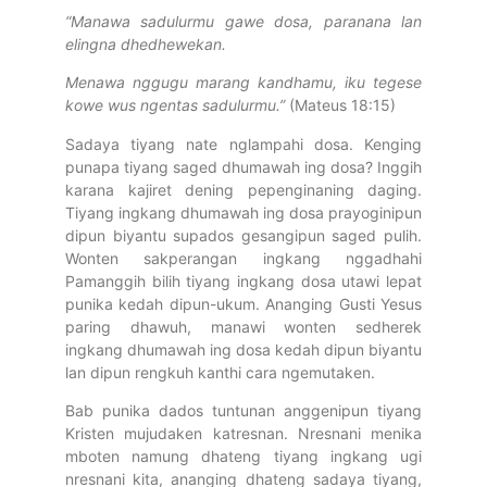
“Manawa sadulurmu gawe dosa, paranana lan
elingna dhedhewekan.
Menawa nggugu marang
kandhamu, iku tegese
kowe wus ngentas sadulurmu.”
(Mateus 18:15)
Sadaya tiyang nate nglampahi dosa. Kenging
punapa tiyang saged dhumawah ing dosa? Inggih
karana kajiret dening pepenginaning daging.
Tiyang ingkang dhumawah ing dosa prayoginipun
dipun biyantu supados gesangipun saged pulih.
Wonten sakperangan ingkang nggadhahi
Pamanggih bilih tiyang ingkang dosa utawi lepat
punika kedah dipun-ukum. Ananging Gusti Yesus
paring dhawuh, manawi wonten sedherek
ingkang dhumawah ing dosa kedah dipun biyantu
lan dipun rengkuh kanthi cara ngemutaken.
Bab punika dados tuntunan anggenipun tiyang
Kristen mujudaken katresnan. Nresnani menika
mboten namung dhateng tiyang ingkang ugi
nresnani kita, ananging dhateng sadaya tiyang,