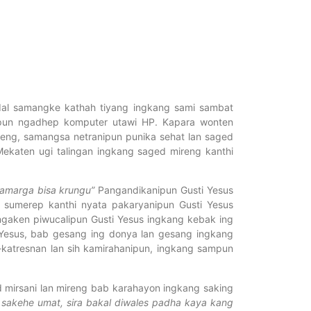
kdal samangke kathah tiyang ingkang sami sambat
ipun ngadhep komputer utawi HP. Kapara wonten
eng, samangsa netranipun punika sehat lan saged
katen ugi talingan ingkang saged mireng kanthi
 amarga bisa krungu”
Pangandikanipun Gusti Yesus
 sumerep kanthi nyata pakaryanipun Gusti Yesus
engaken piwucalipun Gusti Yesus ingkang kebak ing
 Yesus, bab gesang ing donya lan gesang ingkang
-katresnan lan sih kamirahanipun, ingkang sampun
mirsani lan mireng bab karahayon ingkang saking
akehe umat, sira bakal diwales padha kaya kang