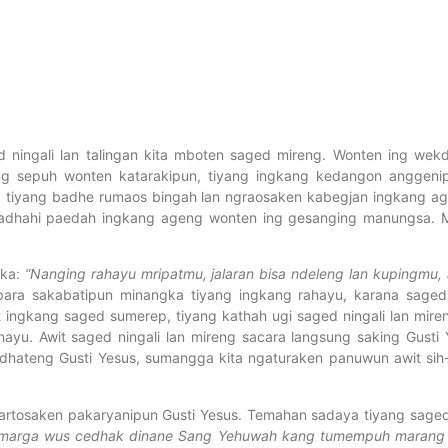
d ningali lan talingan kita mboten saged mireng. Wonten ing we
ang sepuh wonten katarakipun, tiyang ingkang kedangon anggen
a tiyang badhe rumaos bingah lan ngraosaken kabegjan ingkang ag
gadhahi paedah ingkang ageng wonten ing gesanging manungsa. Me
ika:
“Nanging rahayu mripatmu, jalaran bisa ndeleng lan kupingmu,
 para sakabatipun minangka tiyang ingkang rahayu, karana saged
t ingkang saged sumerep, tiyang kathah ugi saged ningali lan mir
ayu. Awit saged ningali lan mireng sacara langsung saking Gusti
dhateng Gusti Yesus, sumangga kita ngaturaken panuwun awit sih
osaken pakaryanipun Gusti Yesus. Temahan sadaya tiyang saged 
Amarga wus cedhak dinane Sang Yehuwah kang tumempuh marang s