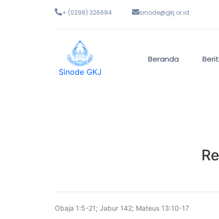
+ (0298) 326684
sinode@gkj.or.id
Beranda
Beri
Sinode GKJ
Re
Obaja 1:5-21; Jabur 142; Mateus 13:10-17