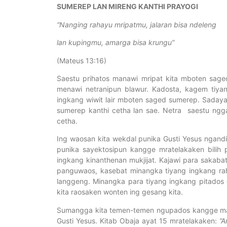
SUMEREP LAN MIRENG KANTHI PRAYOGI
“
Nanging rahayu mripatmu, jalaran bisa ndeleng
lan kupingmu, amarga bisa krungu
”
(Mateus 13:16)
Saestu prihatos manawi mripat kita mboten sage
menawi netranipun blawur. Kadosta, kagem tiy
ingkang wiwit lair mboten saged sumerep. Saday
sumerep kanthi cetha lan sae. Netra saestu ng
cetha.
Ing waosan kita wekdal punika Gusti Yesus ngand
punika sayektosipun kangge mratelakaken bilih
ingkang kinanthenan mukjijat. Kajawi para sakaba
panguwaos, kasebat minangka tiyang ingkang rah
langgeng. Minangka para tiyang ingkang pitados 
kita raosaken wonten ing gesang kita.
Sumangga kita temen-temen ngupados kangge mart
Gusti Yesus. Kitab Obaja ayat 15 mratelakaken:
”