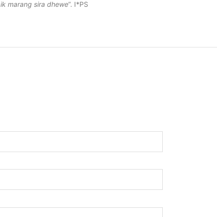
p
ik marang sira dhewe
”. I*PS