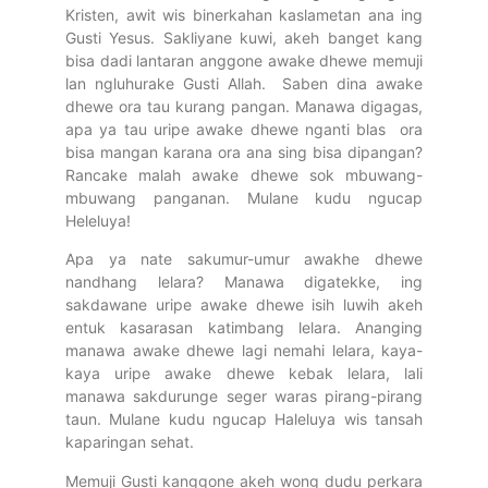
Kristen, awit wis binerkahan kaslametan ana ing
Gusti Yesus. Sakliyane kuwi, akeh banget kang
bisa dadi lantaran anggone awake dhewe memuji
lan ngluhurake Gusti Allah. Saben dina awake
dhewe ora tau kurang pangan. Manawa digagas,
apa ya tau uripe awake dhewe nganti blas ora
bisa mangan karana ora ana sing bisa dipangan?
Rancake malah awake dhewe sok mbuwang-
mbuwang panganan. Mulane kudu ngucap
Heleluya!
Apa ya nate sakumur-umur awakhe dhewe
nandhang lelara? Manawa digatekke, ing
sakdawane uripe awake dhewe isih luwih akeh
entuk kasarasan katimbang lelara. Ananging
manawa awake dhewe lagi nemahi lelara, kaya-
kaya uripe awake dhewe kebak lelara, lali
manawa sakdurunge seger waras pirang-pirang
taun. Mulane kudu ngucap Haleluya wis tansah
kaparingan sehat.
Memuji Gusti kanggone akeh wong dudu perkara