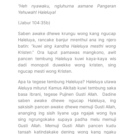
“Heh nyawaku, ngluhurna asmane Pangeran
Yehuwah! Haleluya!
(Jabur 104:35b)
Saben awake dhewe krungu wong kang ngucap
Haleluya, rancake banjur mrenthul ana ing njero
batin: “
kuwi sing kandha
Haleluya
mesthi wong
Kristen
.” Ora luput pamawas mangkono, awit
pancen tembung Haleluya kuwi kaya-kaya wis
dadi monopoli duwekke wong kristen, sing
ngucap mesti wong Kristen.
Apa ta tegese tembung Haleluya? Haleluya utawa
Aleluya miturut Kamus Alkitab kuwi tembung saka
basa Ibrani, tegese Pujinen Gusti Allah. Dadine
saben awake dhewe ngucap Haleluya, ing
saksisih pancen awake dhewe memuji Gusti Allah,
ananging ing sisih liyane uga ngajak wong liya
sing ngrungokake supaya padha melu memuji
Gusti Allah. Memuji Gusti Allah pancen kudu
tansah katindakake dening wong kang ngaku