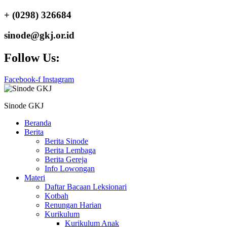
+ (0298) 326684
sinode@gkj.or.id
Follow Us:
Facebook-f
Instagram
Sinode GKJ
Beranda
Berita
Berita Sinode
Berita Lembaga
Berita Gereja
Info Lowongan
Materi
Daftar Bacaan Leksionari
Kotbah
Renungan Harian
Kurikulum
Kurikulum Anak