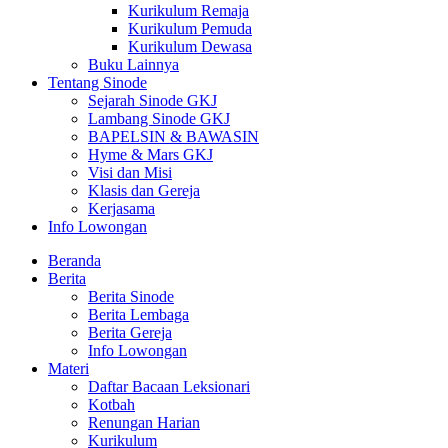
Kurikulum Remaja
Kurikulum Pemuda
Kurikulum Dewasa
Buku Lainnya
Tentang Sinode
Sejarah Sinode GKJ
Lambang Sinode GKJ
BAPELSIN & BAWASIN
Hyme & Mars GKJ
Visi dan Misi
Klasis dan Gereja
Kerjasama
Info Lowongan
Beranda
Berita
Berita Sinode
Berita Lembaga
Berita Gereja
Info Lowongan
Materi
Daftar Bacaan Leksionari
Kotbah
Renungan Harian
Kurikulum