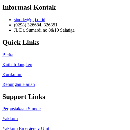
Informasi Kontak
sinode@gkj.or.id
(0298) 326684, 326351
Jl. Dr. Sumardi no 8&10 Salatiga
Quick Links
Berita
Kotbah Jangkep
Kurikulum
Renungan Harian
Support Links
Perpustakaan Sinode
Yakkum
Yakkum Emergency Unit