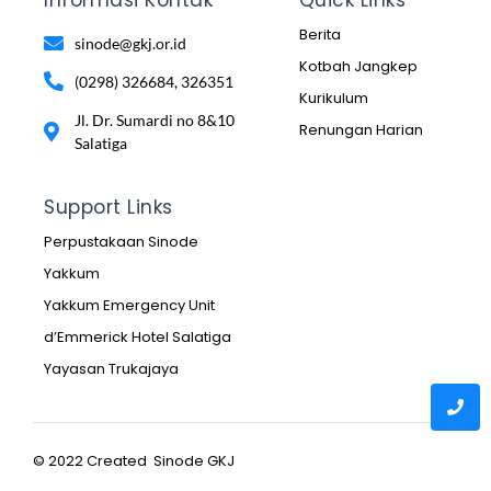
Berita
sinode@gkj.or.id
Kotbah Jangkep
(0298) 326684, 326351
Kurikulum
Jl. Dr. Sumardi no 8&10
Renungan Harian
Salatiga
Support Links
Perpustakaan Sinode
Yakkum
Yakkum Emergency Unit
d’Emmerick Hotel Salatiga
Yayasan Trukajaya
© 2022 Created Sinode GKJ