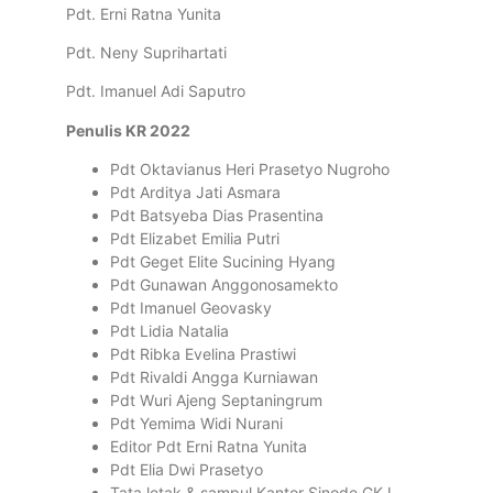
Pdt. Erni Ratna Yunita
Pdt. Neny Suprihartati
Pdt. Imanuel Adi Saputro
Penulis KR 2022
Pdt Oktavianus Heri Prasetyo Nugroho
Pdt Arditya Jati Asmara
Pdt Batsyeba Dias Prasentina
Pdt Elizabet Emilia Putri
Pdt Geget Elite Sucining Hyang
Pdt Gunawan Anggonosamekto
Pdt Imanuel Geovasky
Pdt Lidia Natalia
Pdt Ribka Evelina Prastiwi
Pdt Rivaldi Angga Kurniawan
Pdt Wuri Ajeng Septaningrum
Pdt Yemima Widi Nurani
Editor Pdt Erni Ratna Yunita
Pdt Elia Dwi Prasetyo
Tata letak & sampul Kantor Sinode GKJ