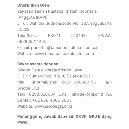
Diterbitkan Oleh:
Yayasan Taman Pustaka Kristen Indonesia
(Anggota IKAPI)
Jl. dr. Wahidin Sudirohusodo No. 38A Yogyakarta
55222
Telp./Fax.: (0274) 512449; HP/WA:
087838211445
E-mail: penerbit@tamanpustakakristen.com
Website: www.tamanpustakakristen.com
Bekerjasama dengan:
Sinode Gereja-gereja Kristen Jawa
Jl. Dr. Sumardi No. 8 & 10 Salatiga 50711
Rek: BritAmaBisnis 0081-000589-56-1 a/n
Sinode GKJ
Telp: 0298.326684 Email: sinode@gkj.or.id WA
Center: +62 856 4066 6663
Website: www.sinodegkj.or.id
Penanggung Jawab Bapelsin XXVIII GKJ Bidang
PWG