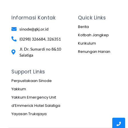
Informasi Kontak
Quick Links
Berita
sinode@gkj.or.id
Kotbah Jangkep
(0298) 326684, 326351
Kurikulum
Jl. Dr. Sumardi no 8&10
Renungan Harian
Salatiga
Support Links
Perpustakaan Sinode
Yakkum
Yakkum Emergency Unit
d’Emmerick Hotel Salatiga
Yayasan Trukajaya