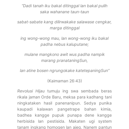
“Dadi tanah iku bakal ditinggal lan bakal pulih
saka wahanane taun-taun
sabat-sabate kang dilirwakake salawase cengkar,
marga ditinggal
ing wong-wong mau, lan wong-wong iku bakal
padha nebus kaluputane;
mulane mangkono awit wus padha nampik
marang pranataningSun,
lan atine bosen ngrungokake katetepaningSun”
(Kaimaman 26:43)
Revolusi
Hijau
tumuju ing swa sembada beras
rikala jaman Orde Baru, meksa para kadhang tani
ningkataken hasil panenanipun. Sedya punika
kaupadi kalawan pangetrape bahan kimia,
badhea kangge pupuk punapa dene kangge
herbisida lan pestisida. Makaten ugi system
tanam ingkang homogen lan ajeg. Nanem pantun