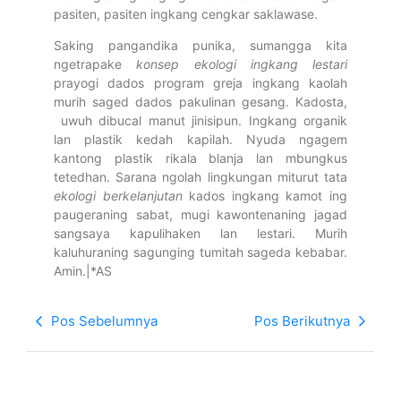
pasiten, pasiten ingkang cengkar saklawase.
Saking pangandika punika, sumangga kita
ngetrapake
konsep ekologi ingkang
lestari
prayogi dados program greja ingkang kaolah
murih saged dados pakulinan gesang. Kadosta,
uwuh dibucal manut jinisipun. Ingkang organik
lan plastik kedah kapilah. Nyuda ngagem
kantong plastik rikala blanja lan mbungkus
tetedhan. Sarana ngolah lingkungan miturut tata
ekologi berkelanjutan
kados ingkang kamot ing
paugeraning sabat, mugi kawontenaning jagad
sangsaya kapulihaken lan lestari. Murih
kaluhuraning sagunging tumitah sageda kebabar.
Amin.|*AS
Pos Sebelumnya
Pos Berikutnya