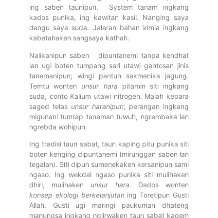
ing saben taunipun. System tanam ingkang
kados punika, ing kawitan kasil. Nanging saya
dangu saya suda. Jalaran bahan kimia ingkang
kabetahaken sangsaya kathah.
Nalikanipun saben dipuntanemi tanpa kendhat
lan ugi boten tumpang sari utawi gentosan jinis
tanemanipun; wingi pantun sakmenika jagung.
Temtu wonten
unsur hara
pitamin siti ingkang
suda, conto Kalium utawi nitrogen. Malah kepara
saged telas
unsur haranipun
; perangan ingkang
migunani tumrap taneman tuwuh, ngrembaka lan
ngrebda wohipun.
Ing tradisi taun sabat, taun kaping pitu punika siti
boten kenging dipuntanemi (mirunggan saben lan
tegalan). Siti dipun sumenekaken kersanipun sami
ngaso. Ing wekdal ngaso punika siti mulihaken
dhiri, mulihaken
unsur hara
. Dados wonten
konsep ekologi berkelanjutan
ing Toretipun Gusti
Allah. Gusti ugi maringi paukuman dhateng
manungsa ingkang nglirwaken taun sabat kagem