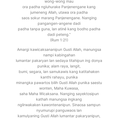
wong-wong mau
ora padha ngluhurake Panjenengane kang
jumeneng Allah, utawa ora padha
saos sokur marang Panjenengane. Nanging
pangangen-angene dadi
padha tanpa guna, lan atiné kang bodho padha
dadi peteng.”
(Rum 1:21)
Amargi kawicaksananipun Gusti Allah, manungsa
nampi kabingahan
lumantar pakaryan lan sedaya titahipun ing donya
punika; alam raya, langit,
bumi, segara, lan samukawis kang katitahaken
kanthi rahayu, punika
minangka pawartos bilih Gusti Allah punika saestu
wonten, Maha Kuwasa,
saha Maha Wicaksana. Nanging sayektosipun
kathah manungsa ingkang
nglirwakaken kawontenanipun. Sinaosa sampun
nyumurupi panguwaos lan
kamulyaning Gusti Allah lumantar pakaryanipun,