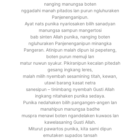
nanging manungsa boten
nggadahi manah pitados lan purun ngluhuraken
Panjenenganipun.
Ayat nats punika nyariosaken bilih sanadyan
manungsa sampun mangertosi
bab sinten Allah punika, nanging boten
ngluhuraken Panjenenganipun minangka
Pangeran. Atinipun malah dipun isi pepeteng,
boten purun memuji lan
matur nuwun syukur. Pikiranipun kecalan pitedah
gesang ingkang leres,
malah milih nyembah sesamining titah, kewan,
utawi barang kasat netra
sanesipun – tinimbang nyembah Gusti Allah
ingkang nitahaken punika sedaya.
Punika nedahaken bilih pangangen-angen lan
manahipun manungsa badhe
muspra menawi boten ngandelaken kuwaos lan
kawelasaning Gusti Allah.
Miturut pawartos punika, kita sami dipun
emutaken supados tansah