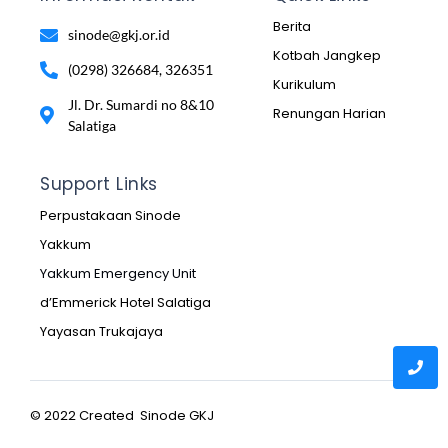
Berita
sinode@gkj.or.id
Kotbah Jangkep
(0298) 326684, 326351
Kurikulum
Jl. Dr. Sumardi no 8&10
Renungan Harian
Salatiga
Support Links
Perpustakaan Sinode
Yakkum
Yakkum Emergency Unit
d’Emmerick Hotel Salatiga
Yayasan Trukajaya
© 2022 Created Sinode GKJ