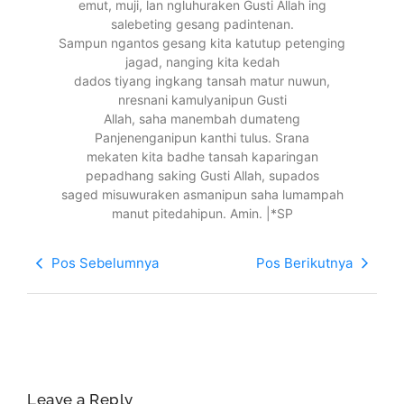
emut, muji, lan ngluhuraken Gusti Allah ing
salebeting gesang padintenan.
Sampun ngantos gesang kita katutup petenging
jagad, nanging kita kedah
dados tiyang ingkang tansah matur nuwun,
nresnani kamulyanipun Gusti
Allah, saha manembah dumateng
Panjenenganipun kanthi tulus. Srana
mekaten kita badhe tansah kaparingan
pepadhang saking Gusti Allah, supados
saged misuwuraken asmanipun saha lumampah
manut pitedahipun. Amin. |*SP
Pos Sebelumnya
Pos Berikutnya
Leave a Reply