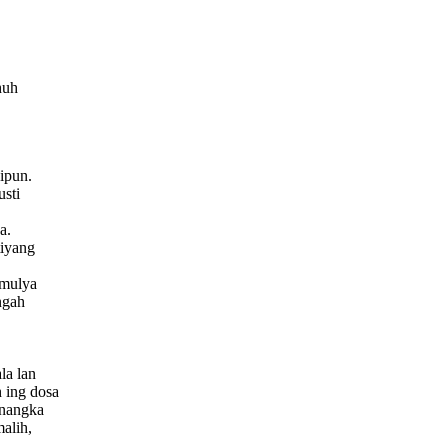
huh
ipun.
sti
a.
tiyang
 mulya
ngah
la lan
 ing dosa
inangka
alih,