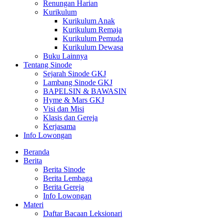
Renungan Harian
Kurikulum
Kurikulum Anak
Kurikulum Remaja
Kurikulum Pemuda
Kurikulum Dewasa
Buku Lainnya
Tentang Sinode
Sejarah Sinode GKJ
Lambang Sinode GKJ
BAPELSIN & BAWASIN
Hyme & Mars GKJ
Visi dan Misi
Klasis dan Gereja
Kerjasama
Info Lowongan
Beranda
Berita
Berita Sinode
Berita Lembaga
Berita Gereja
Info Lowongan
Materi
Daftar Bacaan Leksionari