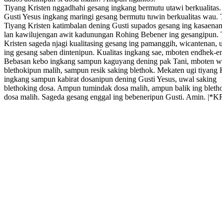
Tiyang Kristen nggadhahi gesang ingkang bermutu utawi berkualitas.
Gusti Yesus ingkang maringi gesang bermutu tuwin berkualitas wau. 
Tiyang Kristen katimbalan dening Gusti supados gesang ing kasaenan
lan kawilujengan awit kadunungan Rohing Bebener ing gesangipun. 
Kristen sageda njagi kualitasing gesang ing pamanggih, wicantenan, 
ing gesang saben dintenipun. Kualitas ingkang sae, mboten endhek-e
Bebasan kebo ingkang sampun kaguyang dening pak Tani, mboten w
blethokipun malih, sampun resik saking blethok. Mekaten ugi tiyang 
ingkang sampun kabirat dosanipun dening Gusti Yesus, uwal saking
blethoking dosa. Ampun tumindak dosa malih, ampun balik ing bleth
dosa malih. Sageda gesang enggal ing bebeneripun Gusti. Amin. |*K