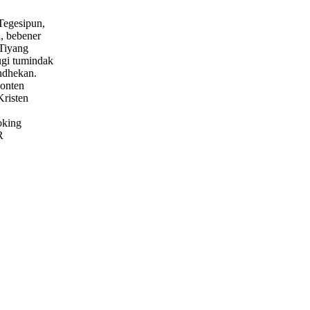
Tegesipun,
, bebener
Tiyang
ugi tumindak
ndhekan.
onten
Kristen
oking
R