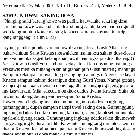
Yeremia 28:5-9; Jabur 89:1-4, 15-18; Rum 6:12-23; Mateus 10:40-42
SAMPUN UWAL SAKING DOSA
“Nanging saiki bareng kowe wus padha kauwalake saka ing dosa
lan bareng kowe wus padha dadi abdining Allah, kowe padha ngund
woh kang nuntun kowe marang kasucen sarta wekasane iku urip
kang langgeng” (Rum 6:22)
Tiyang pitados punika sampun uwal saking dosa. Gusti Allah, ing
pakaryanipun Sang Kristus nguwalaken manungsa saking dosa-dosan
Sedaya menika saged kelampahan, awit manungsa pitados dhateng Gu
Yesus, tuwin Gusti Yesus mbirat sedaya lepat lan dosaning manungsa.
Prekawis menika minangka sih nugrahanipun Gusti dhateng manungs
Sampun kelampahan nyata ing gesanging manungsa. Ateges, sedaya 
Kristen sampun kabirat dosanipun dening Gusti Yesus. Nampi gesang
wilujeng ing jagad, menapa dene nggadhahi pangajeng-ajeng gesang
ing kaswargan. Mila, sageda mongkog dados tiyang Kristen. Suka bi
tuwin bombong dados pendherekipun Sang Kristus.
Kawontenan ingkang mekaten ampun ngantos dados margining
gumunggung, dupeh sampun nampi uwal saking dosa. Gumunggung
ingkang ndadosaken kesupen ing kahanan, lajeng kepleset tumindak a
ngala-ala tiyang sanes. Gumunggung ingkang ndadosaken dhumawah
lan gesang ing kadosan malih. Kawontenan ingkang mrihatosaken m
tiyang Kristen. Kenging menapa tiyang Kristen dhumawah ing dosa m
dados abdinipun si dosa malih? Ampun ngantos!