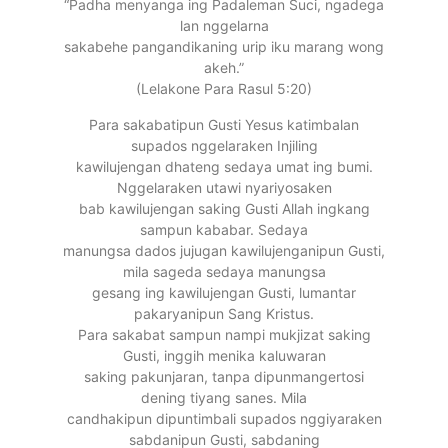
“Padha menyanga ing Padaleman Suci, ngadega
lan nggelarna
sakabehe pangandikaning urip iku marang wong
akeh.”
(Lelakone Para Rasul 5:20)
Para sakabatipun Gusti Yesus katimbalan
supados nggelaraken Injiling
kawilujengan dhateng sedaya umat ing bumi.
Nggelaraken utawi nyariyosaken
bab kawilujengan saking Gusti Allah ingkang
sampun kababar. Sedaya
manungsa dados jujugan kawilujenganipun Gusti,
mila sageda sedaya manungsa
gesang ing kawilujengan Gusti, lumantar
pakaryanipun Sang Kristus.
Para sakabat sampun nampi mukjizat saking
Gusti, inggih menika kaluwaran
saking pakunjaran, tanpa dipunmangertosi
dening tiyang sanes. Mila
candhakipun dipuntimbali supados nggiyaraken
sabdanipun Gusti, sabdaning