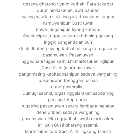
gesang dhateng tiyang kathah. Para sakabat
purun nindakaken, awit pancen
saking wiwitan suka ing peladosanipun kagem
kamulyanipun Gusti tuwin
kawilujenganipun tiyang kathah.
Saestunipun, nggelaraken sabdaning gesang
inggih pangandikanipun
Gusti dhateng tiyang kathah minangka tugasipun
pasamuwan. Pasamuwan
nggadhahi tugas kalih, i.m martosaken Injilipun
Gusti Allah (marturia) tuwin
pangrimating kapitadosanipun sedaya warganing
pasamuwan (penggembalaan
utawi pastoralia).
Dumugi sapriki, tugas nggelaraken sabdaning
gesang tetep dados
tugasing pasamuwan sacara lembaga menapa
dene pribadi sedaya warganing
pasamuwan. Kita nggadhahi wajib martosaken
Injilipun Gusti dhateng sesami.
Martosaken bab Gusti Allah ingkang tansah