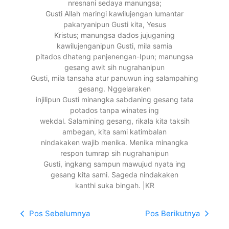
nresnani sedaya manungsa;
Gusti Allah maringi kawilujengan lumantar
pakaryanipun Gusti kita, Yesus
Kristus; manungsa dados jujuganing
kawilujenganipun Gusti, mila samia
pitados dhateng panjenengan-Ipun; manungsa
gesang awit sih nugrahanipun
Gusti, mila tansaha atur panuwun ing salampahing
gesang. Nggelaraken
injilipun Gusti minangka sabdaning gesang tata
potados tanpa winates ing
wekdal. Salamining gesang, rikala kita taksih
ambegan, kita sami katimbalan
nindakaken wajib menika. Menika minangka
respon tumrap sih nugrahanipun
Gusti, ingkang sampun mawujud nyata ing
gesang kita sami. Sageda nindakaken
kanthi suka bingah. |KR
Pos Sebelumnya
Pos Berikutnya