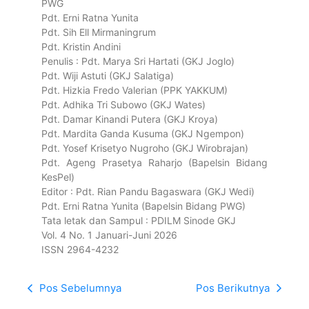
PWG
Pdt. Erni Ratna Yunita
Pdt. Sih Ell Mirmaningrum
Pdt. Kristin Andini
Penulis : Pdt. Marya Sri Hartati (GKJ Joglo)
Pdt. Wiji Astuti (GKJ Salatiga)
Pdt. Hizkia Fredo Valerian (PPK YAKKUM)
Pdt. Adhika Tri Subowo (GKJ Wates)
Pdt. Damar Kinandi Putera (GKJ Kroya)
Pdt. Mardita Ganda Kusuma (GKJ Ngempon)
Pdt. Yosef Krisetyo Nugroho (GKJ Wirobrajan)
Pdt. Ageng Prasetya Raharjo (Bapelsin Bidang
KesPel)
Editor : Pdt. Rian Pandu Bagaswara (GKJ Wedi)
Pdt. Erni Ratna Yunita (Bapelsin Bidang PWG)
Tata letak dan Sampul : PDILM Sinode GKJ
Vol. 4 No. 1 Januari-Juni 2026
ISSN 2964-4232
Pos Sebelumnya
Pos Berikutnya