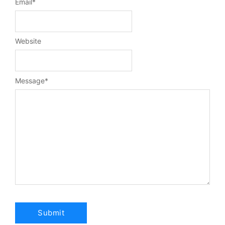
Email
*
Website
Message
*