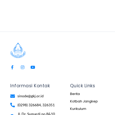
Informasi Kontak
Quick Links
Berita
sinode@gkj.or.id
Kotbah Jangkep
(0298) 326684, 326351
Kurikulum
Jl. Dr. Sumardi no 8&10