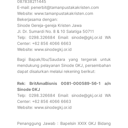
087838211445
E-mail: penerbit@tamanpustakakristen.com
Website: www.tamanpustakakristen.com
Bekerjasama dengan:
Sinode Gereja-gereja Kristen Jawa
Jl. Dr. Sumardi No. 8 & 10 Salatiga 50711
Telp: 0298.326684 Email: sinode@gkj.or.id WA
Center: +62 856 4066 6663
Website: www.sinodegkj.or.id
Bagi Bapak/Ibu/Saudara yang tergerak untuk
mendukung pelayanan Sinode GKJ, persembahan
dapat disalurkan melalui rekening berikut:
Rek: BritAmaBisnis 0081-000589-56-1 a/n
Sinode GKJ
Telp: 0298.326684 Email: sinode@gkj.or.id WA
Center: +62 856 4066 6663
Website: www.sinodegkj.or.id
Penanggung Jawab : Bapelsin XXIX GKJ Bidang