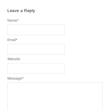
Leave a Reply
Name
*
Email
*
Website
Message
*