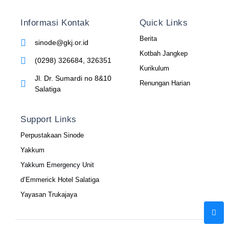
Informasi Kontak
Quick Links
Berita
sinode@gkj.or.id
Kotbah Jangkep
(0298) 326684, 326351
Kurikulum
Jl. Dr. Sumardi no 8&10
Renungan Harian
Salatiga
Support Links
Perpustakaan Sinode
Yakkum
Yakkum Emergency Unit
d’Emmerick Hotel Salatiga
Yayasan Trukajaya