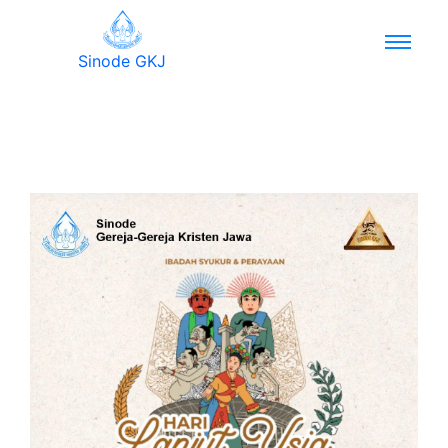
Sinode GKJ